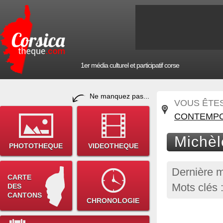
1er média culturel et participatif corse
Ne manquez pas...
VOUS ÊTES 
CONTEMPO
Michèl
PHOTOTHEQUE
VIDEOTHEQUE
Dernière m
CARTE
Mots clés :
DES
CANTONS
CHRONOLOGIE