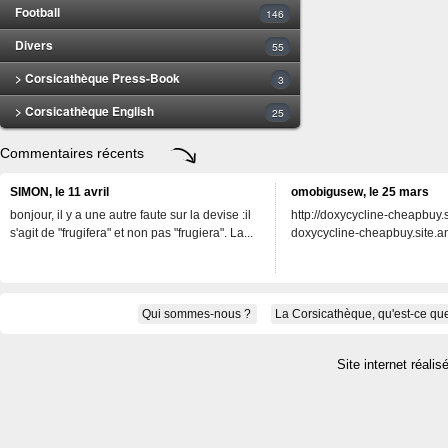
Football
146
Divers
55
> Corsicathèque Press-Book
3
> Corsicathèque English
25
Commentaires récents
SIMON, le 11 avril
omobigusew, le 25 mars
bonjour, il y a une autre faute sur la devise :il
http://doxycycline-cheapbuy.si
s'agit de "frugifera" et non pas "frugiera". La...
doxycycline-cheapbuy.site.an
Qui sommes-nous ?
La Corsicathèque, qu'est-ce que
Site internet réalis