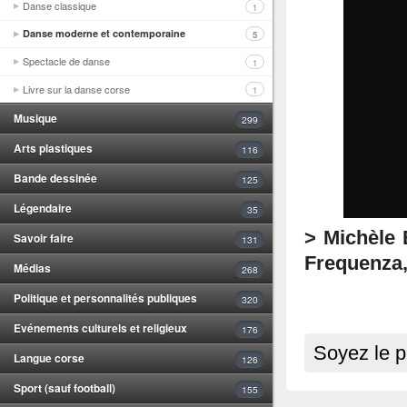
Danse classique
1
Danse moderne et contemporaine
5
Spectacle de danse
1
Livre sur la danse corse
1
Musique
299
Arts plastiques
116
Bande dessinée
125
Légendaire
35
> Michèle E
Savoir faire
131
Frequenza,
Médias
268
Politique et personnalités publiques
320
Evénements culturels et religieux
176
Soyez le p
Langue corse
126
Sport (sauf football)
155