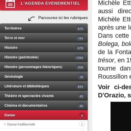
Michèle Et
L'AGENDA EVENEMENTIEL
aussi dir
Parcourez-ici les rubriques
Michèle Ett
après une l
Territoires
975
Dans cette 
Terre et mer
154
Bolega, bo
Histoire
679
de la Font
Histoire (patrimoine)
1294
trésor
, en 
Histoire (personnages historiques)
309
tourne da
Roussillon 
Généalogie
18
Littérature et bibliothèques
Voir ci-d
834
D'Orazio, s
Théâtre et spectacles vivants
43
Cinéma et documentaires
40
Danse
8
Danse traditionnelle
0