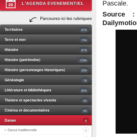
Pascale.
L'AGENDA EVENEMENTIEL
Source :
Parcourez-ici les rubriques
Dailymotio
Territoires
975
Terre et mer
154
Histoire
679
Histoire (patrimoine)
1294
Histoire (personnages historiques)
309
Généalogie
18
Littérature et bibliothèques
834
Théâtre et spectacles vivants
43
Cinéma et documentaires
40
Danse
8
Danse traditionnelle
0