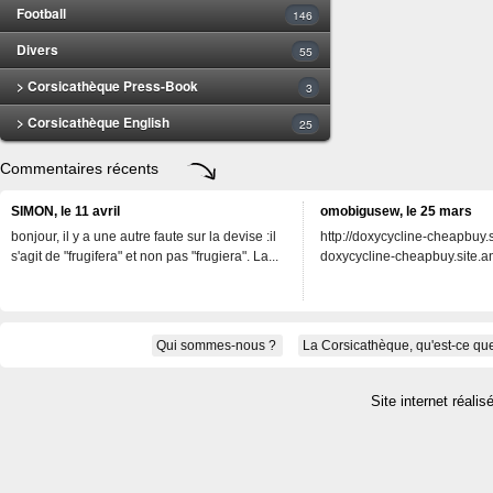
Football
146
Divers
55
> Corsicathèque Press-Book
3
> Corsicathèque English
25
Commentaires récents
SIMON, le 11 avril
omobigusew, le 25 mars
bonjour, il y a une autre faute sur la devise :il
http://doxycycline-cheapbuy.si
s'agit de "frugifera" et non pas "frugiera". La...
doxycycline-cheapbuy.site.an
Qui sommes-nous ?
La Corsicathèque, qu'est-ce que
Site internet réalis