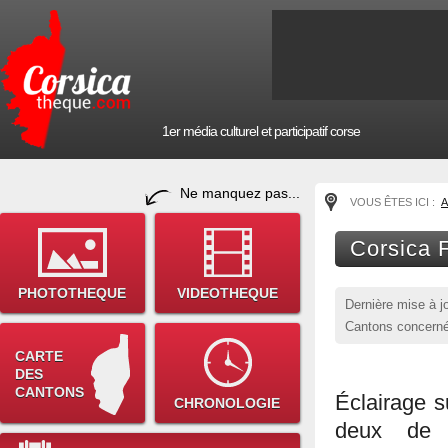
1er média culturel et participatif corse
Ne manquez pas...
VOUS ÊTES ICI :
A
Corsica 
PHOTOTHEQUE
VIDEOTHEQUE
Dernière mise à j
Cantons concerné
CARTE
DES
CANTONS
Éclairage s
CHRONOLOGIE
deux de s