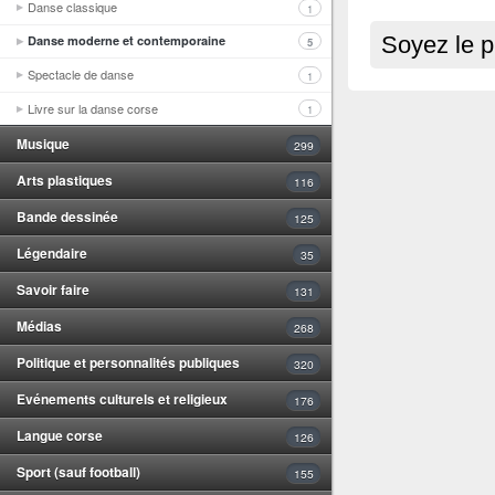
Danse classique
1
Danse moderne et contemporaine
Soyez le p
5
Spectacle de danse
1
Livre sur la danse corse
1
Musique
299
Arts plastiques
116
Bande dessinée
125
Légendaire
35
Savoir faire
131
Médias
268
Politique et personnalités publiques
320
Evénements culturels et religieux
176
Langue corse
126
Sport (sauf football)
155