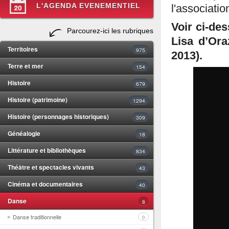
L'AGENDA EVENEMENTIEL
l'associati
Voir ci-de
Parcourez-ici les rubriques
Lisa d’Ora
Territoires
975
2013).
Terre et mer
154
Histoire
679
Histoire (patrimoine)
1294
Histoire (personnages historiques)
309
Généalogie
18
Littérature et bibliothèques
834
Théâtre et spectacles vivants
43
Cinéma et documentaires
40
Danse
8
Danse traditionnelle
0