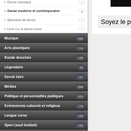
Danse classique
1
Danse moderne et contemporaine
5
Spectacle de danse
1
Soyez le p
Livre sur la danse corse
1
Musique
299
Arts plastiques
116
Bande dessinée
125
Légendaire
35
Savoir faire
131
Médias
268
Politique et personnalités publiques
320
Evénements culturels et religieux
176
Langue corse
126
Sport (sauf football)
155