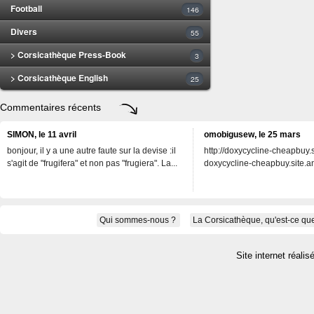
Football
146
Divers
55
> Corsicathèque Press-Book
3
> Corsicathèque English
25
Commentaires récents
SIMON, le 11 avril
omobigusew, le 25 mars
bonjour, il y a une autre faute sur la devise :il
http://doxycycline-cheapbuy.si
s'agit de "frugifera" et non pas "frugiera". La...
doxycycline-cheapbuy.site.an
Qui sommes-nous ?
La Corsicathèque, qu'est-ce que
Site internet réalis