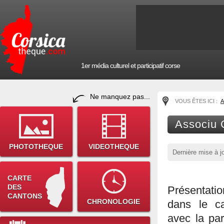
1er média culturel et participatif corse
Ne manquez pas...
VOUS ÊTES ICI :
A
Associu 
PHOTOTHEQUE
VIDEOTHEQUE
Dernière mise à j
CARTE
DES
Présentatio
CANTONS
CHRONOLOGIE
dans le ca
avec la par