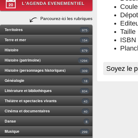
L'AGENDA EVENEMENTIEL
Coule
Dépot
Parcourez-ici les rubriques
Editeu
Territoires
975
Taille
ISBN 
Terre et mer
154
Planc
Histoire
679
Histoire (patrimoine)
1294
Soyez le p
Histoire (personnages historiques)
309
Généalogie
18
Littérature et bibliothèques
834
Théâtre et spectacles vivants
43
Cinéma et documentaires
40
Danse
8
Musique
299