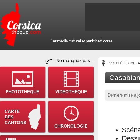
1er média culturel et participatif corse
Ne manquez pas...
VOUS ÊTES ICI :
A
Casabia
PHOTOTHEQUE
VIDEOTHEQUE
Dernière mise à j
CARTE
DES
CANTONS
CHRONOLOGIE
Scéna
Dessi