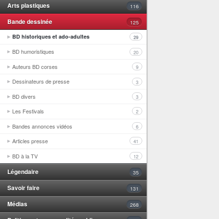
Arts plastiques
116
Bande dessinée
125
BD historiques et ado-adultes
29
BD humoristiques
20
Auteurs BD corses
9
Dessinateurs de presse
3
BD divers
3
Les Festivals
2
Bandes annonces vidéos
6
Articles presse
41
BD à la TV
12
Légendaire
35
Savoir faire
131
Médias
268