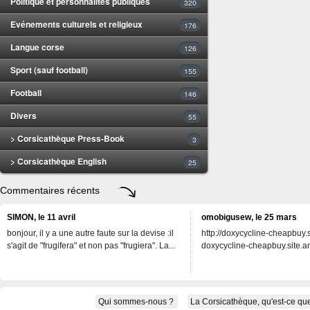
Politique et personnalités publiques
320
Evénements culturels et religieux
176
Langue corse
126
Sport (sauf football)
155
Football
146
Divers
55
> Corsicathèque Press-Book
3
> Corsicathèque English
25
Commentaires récents
SIMON, le 11 avril
omobigusew, le 25 mars
bonjour, il y a une autre faute sur la devise :il
http://doxycycline-cheapbuy.si
s'agit de "frugifera" et non pas "frugiera". La...
doxycycline-cheapbuy.site.an
Qui sommes-nous ?
La Corsicathèque, qu'est-ce que