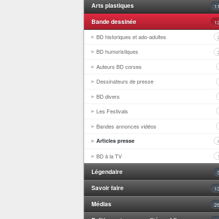
Arts plastiques
1
Bande dessinée
1
BD historiques et ado-adultes
BD humoristiques
Auteurs BD corses
Dessinateurs de presse
BD divers
Les Festivals
Bandes annonces vidéos
Articles presse
BD à la TV
Légendaire
Savoir faire
1
Médias
2