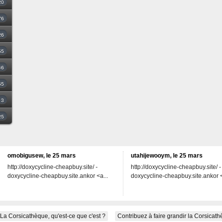
20
76
26
55
46
55
3
25
omobigusew, le 25 mars
utahijewooym, le 25 mars
http://doxycycline-cheapbuy.site/ -
http://doxycycline-cheapbuy.site/ -
doxycycline-cheapbuy.site.ankor <a...
doxycycline-cheapbuy.site.ankor <
La Corsicathèque, qu'est-ce que c'est ?
Contribuez à faire grandir la Corsicat