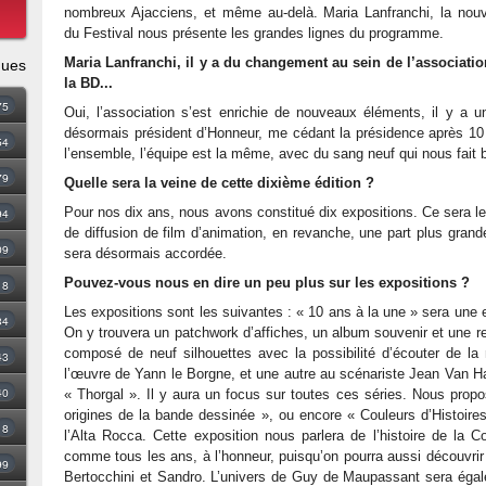
nombreux Ajacciens, et même au-delà. Maria Lanfranchi, la nouv
du Festival nous présente les grandes lignes du programme.
Maria Lanfranchi, il y a du changement au sein de l’association
ques
la BD...
75
Oui, l’association s’est enrichie de nouveaux éléments, il y a 
désormais président d’Honneur, me cédant la présidence après 10
54
l’ensemble, l’équipe est la même, avec du sang neuf qui nous fait
79
Quelle sera la veine de cette dixième édition ?
Pour nos dix ans, nous avons constitué dix expositions. Ce sera le f
94
de diffusion de film d’animation, en revanche, une part plus gran
09
sera désormais accordée.
Pouvez-vous nous en dire un peu plus sur les expositions ?
18
Les expositions sont les suivantes : « 10 ans à la une » sera une 
34
On y trouvera un patchwork d’affiches, un album souvenir et une r
composé de neuf silhouettes avec la possibilité d’écouter de l
43
l’œuvre de Yann le Borgne, et une autre au scénariste Jean Van 
40
« Thorgal ». Il y aura un focus sur toutes ces séries. Nous prop
origines de la bande dessinée », ou encore « Couleurs d’Histoire
8
l’Alta Rocca. Cette exposition nous parlera de l’histoire de la
comme tous les ans, à l’honneur, puisqu’on pourra aussi découvr
99
Bertocchini et Sandro. L’univers de Guy de Maupassant sera égal