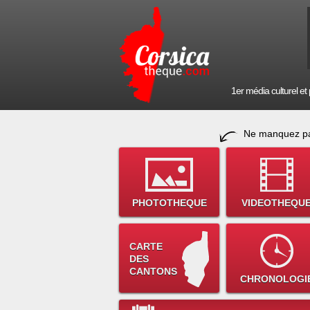
1er média culturel et p
Ne manquez pa
PHOTOTHEQUE
VIDEOTHEQU
CARTE
DES
CANTONS
CHRONOLOGI