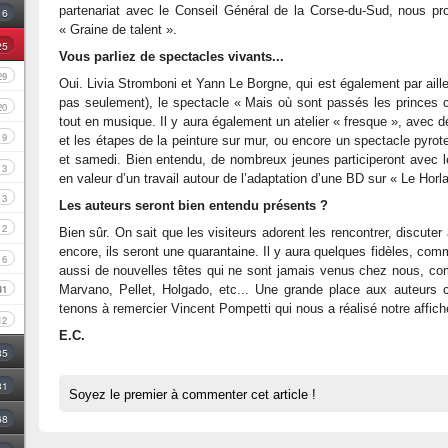
partenariat avec le Conseil Général de la Corse-du-Sud, nous p
16
« Graine de talent ».
25
Vous parliez de spectacles vivants...
29
Oui. Livia Stromboni et Yann Le Borgne, qui est également par aill
pas seulement), le spectacle « Mais où sont passés les princes
20
tout en musique. Il y aura également un atelier « fresque », avec 
9
et les étapes de la peinture sur mur, ou encore un spectacle pyro
et samedi. Bien entendu, de nombreux jeunes participeront avec 
3
en valeur d’un travail autour de l’adaptation d’une BD sur « Le Horla
3
Les auteurs seront bien entendu présents ?
2
Bien sûr. On sait que les visiteurs adorent les rencontrer, discut
encore, ils seront une quarantaine. Il y aura quelques fidèles, co
6
aussi de nouvelles têtes qui ne sont jamais venus chez nous, co
Marvano, Pellet, Holgado, etc... Une grande place aux auteurs c
41
tenons à remercier Vincent Pompetti qui nous a réalisé notre affich
12
E.C.
35
31
Soyez le premier à commenter cet article !
68