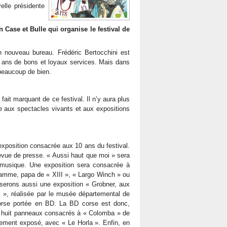
elle présidente
 Case et Bulle qui organise le festival de
un nouveau bureau. Frédéric Bertocchini est
 ans de bons et loyaux services. Mais dans
 beaucoup de bien.
ait marquant de ce festival. Il n’y aura plus
de aux spectacles vivants et aux expositions
exposition consacrée aux 10 ans du festival.
evue de presse. « Aussi haut que moi » sera
a musique. Une exposition sera consacrée à
Hamme, papa de « XIII », « Largo Winch » ou
oserons aussi une exposition « Grobner, aux
s », réalisée par le musée départemental de
 Corse portée en BD. La BD corse est donc,
ir huit panneaux consacrés à « Colomba » de
ement exposé, avec « Le Horla ». Enfin, en