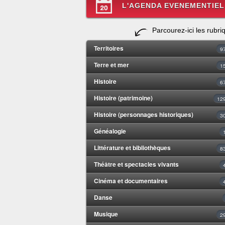
L'AGENDA EVENEMENTIEL
Parcourez-ici les rubri
Territoires
9
Terre et mer
1
Histoire
6
Histoire (patrimoine)
12
Histoire (personnages historiques)
3
Généalogie
Littérature et bibliothèques
8
Théâtre et spectacles vivants
Cinéma et documentaires
Danse
Musique
2