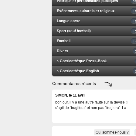
Politique et personnalités publiques
3
Evénements culturels et religieux
1
Langue corse
1
Sport (sauf football)
1
Football
1
Divers
> Corsicathèque Press-Book
> Corsicathèque English
Commentaires récents
SIMON, le 11 avril
bonjour, il y a une autre faute sur la devise :il
s'agit de "frugifera" et non pas "frugiera". La...
Qui sommes-nous ?