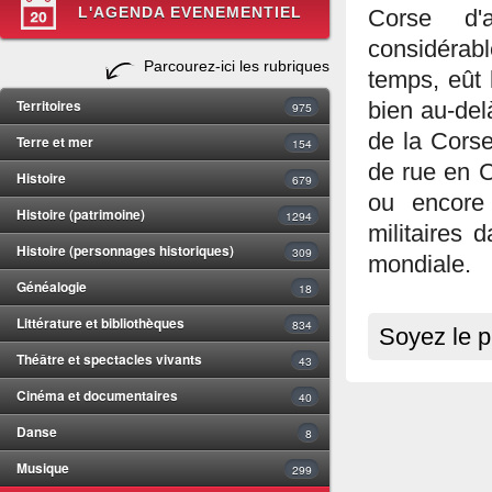
L'AGENDA EVENEMENTIEL
Corse d'
considérabl
Parcourez-ici les rubriques
temps, eût 
Territoires
bien au-del
975
de la Cors
Terre et mer
154
de rue en C
Histoire
679
ou encore
Histoire (patrimoine)
1294
militaires 
Histoire (personnages historiques)
309
mondiale.
Généalogie
18
Littérature et bibliothèques
834
Soyez le p
Théâtre et spectacles vivants
43
Cinéma et documentaires
40
Danse
8
Musique
299