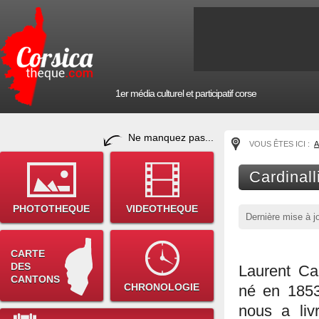
1er média culturel et participatif corse
Ne manquez pas...
VOUS ÊTES ICI :
A
Cardinall
PHOTOTHEQUE
VIDEOTHEQUE
Dernière mise à j
CARTE
DES
Laurent Car
CANTONS
CHRONOLOGIE
né en 1853
nous a liv