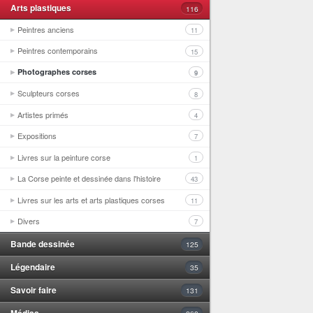
Arts plastiques
116
Peintres anciens
11
Peintres contemporains
15
Photographes corses
9
Sculpteurs corses
8
Artistes primés
4
Expositions
7
Livres sur la peinture corse
1
La Corse peinte et dessinée dans l'histoire
43
Livres sur les arts et arts plastiques corses
11
Divers
7
Bande dessinée
125
Légendaire
35
Savoir faire
131
Médias