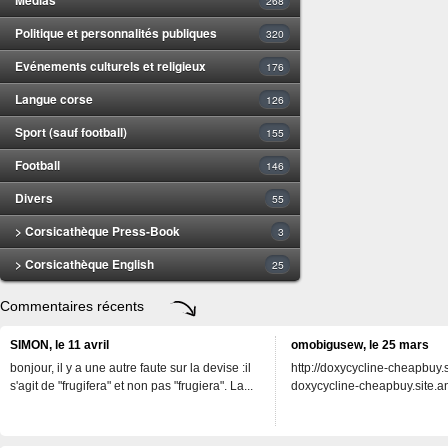
268
Politique et personnalités publiques
320
Evénements culturels et religieux
176
Langue corse
126
Sport (sauf football)
155
Football
146
Divers
55
> Corsicathèque Press-Book
3
> Corsicathèque English
25
Commentaires récents
SIMON, le 11 avril
omobigusew, le 25 mars
bonjour, il y a une autre faute sur la devise :il
http://doxycycline-cheapbuy.si
s'agit de "frugifera" et non pas "frugiera". La...
doxycycline-cheapbuy.site.an