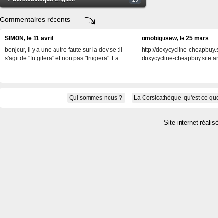
Commentaires récents
SIMON, le 11 avril
omobigusew, le 25 mars
bonjour, il y a une autre faute sur la devise :il
http://doxycycline-cheapbuy.si
s'agit de "frugifera" et non pas "frugiera". La...
doxycycline-cheapbuy.site.an
Qui sommes-nous ?
La Corsicathèque, qu'est-ce que
Site internet réalis