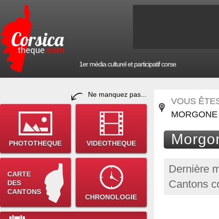
1er média culturel et participatif corse
Ne manquez pas...
VOUS ÊTES 
MORGONE
Morgo
PHOTOTHEQUE
VIDEOTHEQUE
Dernière m
CARTE
Cantons co
DES
CANTONS
CHRONOLOGIE