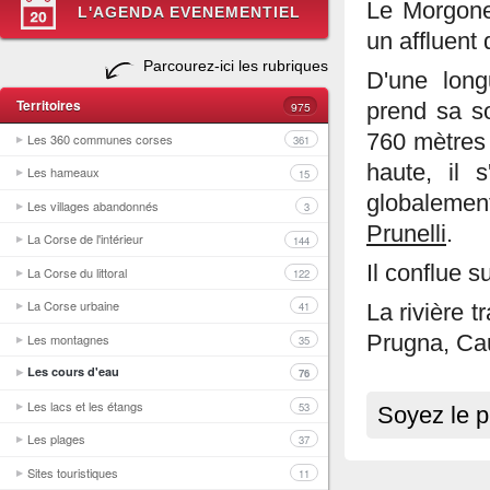
Le Morgone
L'AGENDA EVENEMENTIEL
un affluent
Parcourez-ici les rubriques
D'une long
Territoires
975
prend sa s
760 mètres 
Les 360 communes corses
361
haute, il 
Les hameaux
15
globalemen
Les villages abandonnés
3
Prunelli
.
La Corse de l'intérieur
144
Il conflue 
La Corse du littoral
122
La Corse urbaine
41
La rivière 
Les montagnes
Prugna, Cau
35
Les cours d'eau
76
Les lacs et les étangs
53
Soyez le p
Les plages
37
Sites touristiques
11