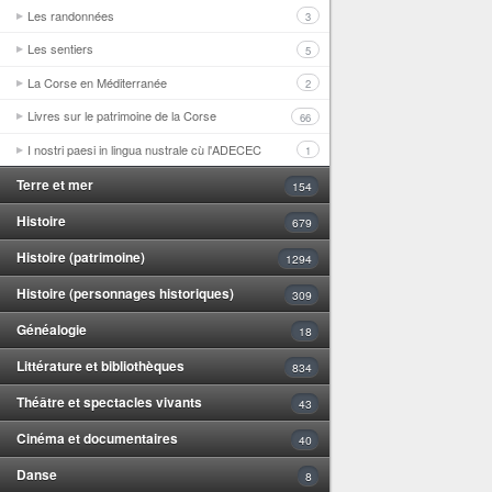
Les randonnées
3
Les sentiers
5
La Corse en Méditerranée
2
Livres sur le patrimoine de la Corse
66
I nostri paesi in lingua nustrale cù l'ADECEC
1
Terre et mer
154
Histoire
679
Histoire (patrimoine)
1294
Histoire (personnages historiques)
309
Généalogie
18
Littérature et bibliothèques
834
Théâtre et spectacles vivants
43
Cinéma et documentaires
40
Danse
8