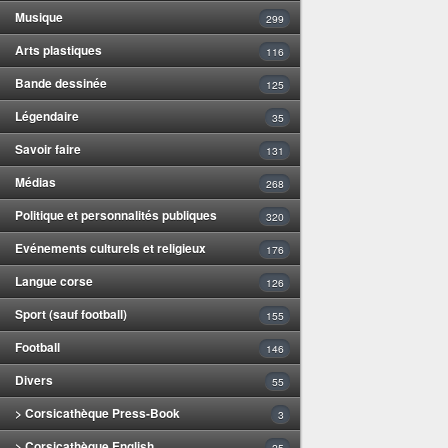
Musique
299
Arts plastiques
116
Bande dessinée
125
Légendaire
35
Savoir faire
131
Médias
268
Politique et personnalités publiques
320
Evénements culturels et religieux
176
Langue corse
126
Sport (sauf football)
155
Football
146
Divers
55
> Corsicathèque Press-Book
3
> Corsicathèque English
25