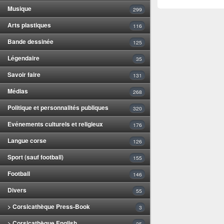
Musique
299
Arts plastiques
116
Bande dessinée
125
Légendaire
35
Savoir faire
131
Médias
268
Politique et personnalités publiques
320
Evénements culturels et religieux
176
Langue corse
126
Sport (sauf football)
155
Football
146
Divers
55
> Corsicathèque Press-Book
3
> Corsicathèque English
25