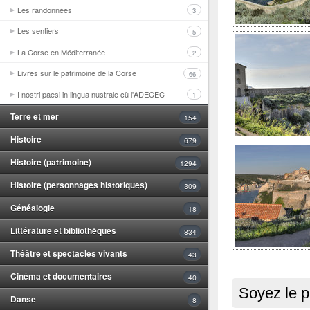
Les randonnées
3
Les sentiers
5
La Corse en Méditerranée
2
Livres sur le patrimoine de la Corse
66
I nostri paesi in lingua nustrale cù l'ADECEC
1
Terre et mer
154
Histoire
679
Histoire (patrimoine)
1294
Histoire (personnages historiques)
309
Généalogie
18
Littérature et bibliothèques
834
Théâtre et spectacles vivants
43
Cinéma et documentaires
40
Soyez le p
Danse
8