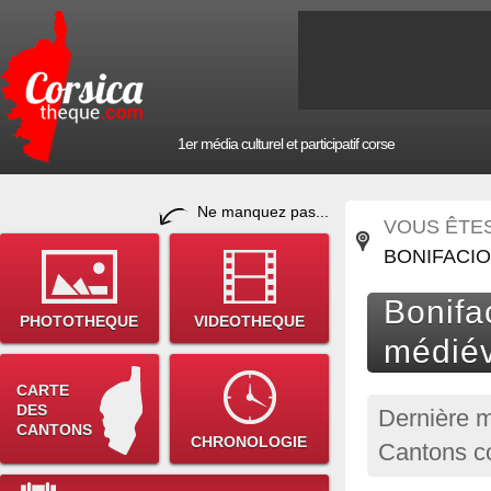
1er média culturel et participatif corse
Ne manquez pas...
VOUS ÊTES 
BONIFACIO
Bonifac
PHOTOTHEQUE
VIDEOTHEQUE
médiév
CARTE
DES
Dernière m
CANTONS
CHRONOLOGIE
Cantons co