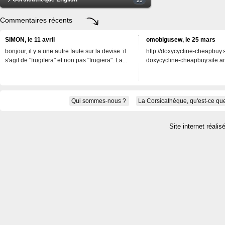
Commentaires récents
SIMON, le 11 avril
omobigusew, le 25 mars
bonjour, il y a une autre faute sur la devise :il
http://doxycycline-cheapbuy.si
s'agit de "frugifera" et non pas "frugiera". La...
doxycycline-cheapbuy.site.an
Qui sommes-nous ?
La Corsicathèque, qu'est-ce que
Site internet réalis