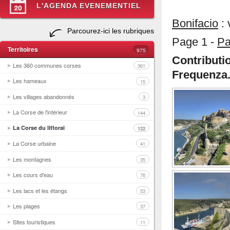
L'AGENDA EVENEMENTIEL
Bonifacio
: 
Parcourez-ici les rubriques
Page 1 -
Pa
Territoires
975
Contribut
Les 360 communes corses
361
Frequenza
Les hameaux
15
Les villages abandonnés
3
La Corse de l'intérieur
144
La Corse du littoral
122
La Corse urbaine
41
Les montagnes
35
Les cours d'eau
76
Les lacs et les étangs
53
Les plages
37
Sites touristiques
11