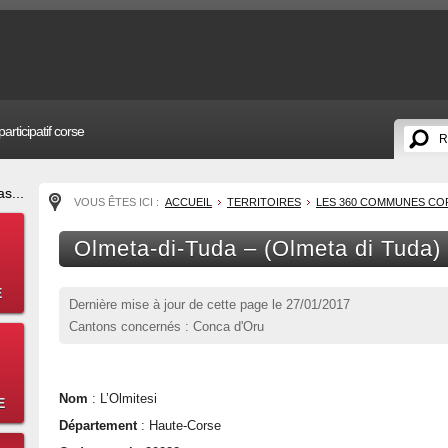
articipatif corse
s...
VOUS ÊTES ICI :
ACCUEIL
TERRITOIRES
LES 360 COMMUNES CO
Olmeta-di-Tuda – (Olmeta di Tuda)
E
Dernière mise à jour de cette page le
27/01/2017
Cantons concernés : Conca d'Oru
Nom
: L’Olmitesi
E
Département
: Haute-Corse