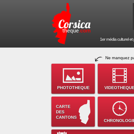
1er média culturel et p
Ne manquez pa
PHOTOTHEQUE
VIDEOTHEQU
CARTE
DES
CANTONS
CHRONOLOGI