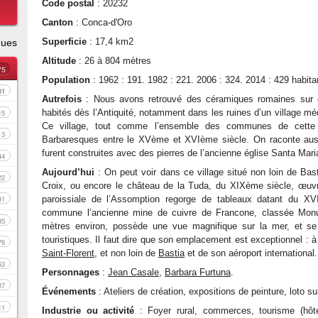
Code postal
: 20232
Canton
: Conca-d'Oro
Superficie
: 17,4 km2
ques
Altitude
: 26 à 804 mètres
75
Population
: 1962 : 191. 1982 : 221. 2006 : 324. 2014 : 429 habita
61
Autrefois
: Nous avons retrouvé des céramiques romaines sur ce 
habités dès l’Antiquité, notamment dans les ruines d’un village mé
15
Ce village, tout comme l’ensemble des communes de cette r
3
Barbaresques entre le XVème et XVIème siècle. On raconte auss
furent construites avec des pierres de l’ancienne église Santa Mar
44
Aujourd’hui
: On peut voir dans ce village situé non loin de Bas
22
Croix, ou encore le château de la Tuda, du XIXème siècle, œuvre 
paroissiale de l’Assomption regorge de tableaux datant du XV
41
commune l’ancienne mine de cuivre de Francone, classée Monum
35
mètres environ, possède une vue magnifique sur la mer, et se 
touristiques. Il faut dire que son emplacement est exceptionnel : 
76
Saint-Florent
, et non loin de
Bastia
et de son aéroport international.
53
Personnages
:
Jean Casale
,
Barbara Furtuna
.
37
Événements
: Ateliers de création, expositions de peinture, loto sur 
11
Industrie ou activité
: Foyer rural, commerces, tourisme (hôtel