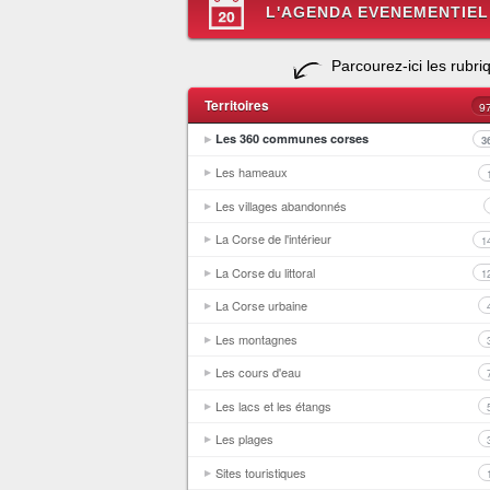
L'AGENDA EVENEMENTIEL
Parcourez-ici les rubri
Territoires
9
Les 360 communes corses
3
Les hameaux
Les villages abandonnés
La Corse de l'intérieur
1
La Corse du littoral
1
La Corse urbaine
Les montagnes
Les cours d'eau
Les lacs et les étangs
Les plages
Sites touristiques