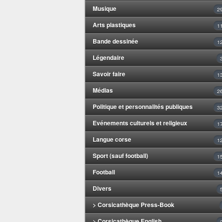
Musique
2
Arts plastiques
1
Bande dessinée
1
Légendaire
Savoir faire
1
Médias
2
Politique et personnalités publiques
3
Evénements culturels et religieux
1
Langue corse
1
Sport (sauf football)
1
Football
1
Divers
> Corsicathèque Press-Book
> Corsicathèque English