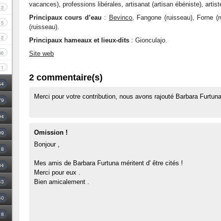
vacances), professions libérales, artisanat (artisan ébéniste), artist
3
Principaux cours d’eau
:
Bevinco
, Fangone (ruisseau), Forne (r
5
(ruisseau).
2
Principaux hameaux et lieux-dits
: Gionculajo.
66
Site web
1
2 commentaire(s)
54
Merci pour votre contribution, nous avons rajouté Barbara Furtuna
79
94
09
Omission !
Bonjour ,
18
Mes amis de Barbara Furtuna méritent d' être cités !
34
Merci pour eux .
43
Bien amicalement .
40
8