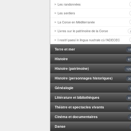
Les randonnées
Les sentiers
La Corse en Méditerranée
Livres sur le patrimoine de la Corse
I nostri paesi in lingua nustrale cù l'ADECEC
Terre et mer
1
Histoire
6
Histoire (patrimoine)
12
Histoire (personnages historiques)
3
Généalogie
Littérature et bibliothèques
8
Théâtre et spectacles vivants
Cinéma et documentaires
Danse