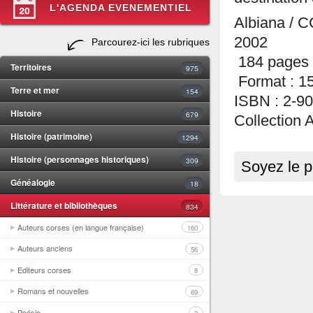
L'AGENDA EVENEMENTIEL
Albiana / 
2002
Parcourez-ici les rubriques
184 pages
Territoires
975
Format : 1
Terre et mer
154
ISBN : 2-9
Histoire
679
Collection 
Histoire (patrimoine)
1294
Histoire (personnages historiques)
309
Soyez le p
Généalogie
18
Littérature et bibliothèques
834
Auteurs corses (en langue française)
160
Auteurs anciens
56
Editeurs corses
8
Romans et nouvelles
69
Poésie