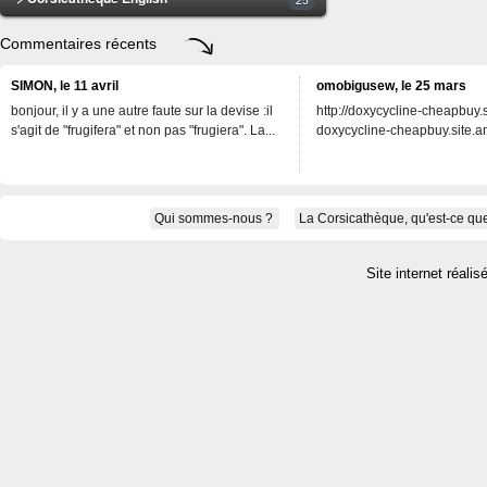
Commentaires récents
SIMON, le 11 avril
omobigusew, le 25 mars
bonjour, il y a une autre faute sur la devise :il
http://doxycycline-cheapbuy.si
s'agit de "frugifera" et non pas "frugiera". La...
doxycycline-cheapbuy.site.an
Qui sommes-nous ?
La Corsicathèque, qu'est-ce que
Site internet réalis