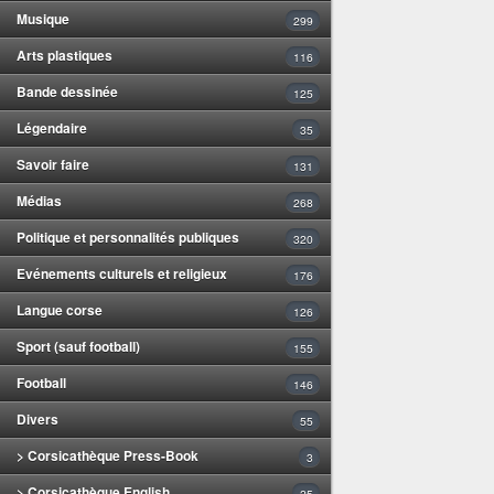
Musique
299
Arts plastiques
116
Bande dessinée
125
Légendaire
35
Savoir faire
131
Médias
268
Politique et personnalités publiques
320
Evénements culturels et religieux
176
Langue corse
126
Sport (sauf football)
155
Football
146
Divers
55
> Corsicathèque Press-Book
3
> Corsicathèque English
25