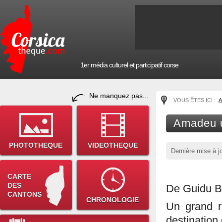
1er média culturel et participatif corse
Ne manquez pas...
VOUS ÊTES ICI :
A
Amadeu 
PHOTOTHEQUE
VIDEOTHEQUE
Dernière mise à j
CARTE
DES
De Guidu B
CANTONS
CHRONOLOGIE
Un grand r
destination