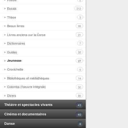
2
Essais
212
Thèse
3
Beaux livres
99
Livres anciens sur la Corse
21
Dictionnaires
7
Guides
35
Jeunesse
27
Cronichette
5
Bibliothèques et médiathèques
14
Colomba (l'oeuvre intégrale)
30
Divers
86
Théâtre et spectacles vivants
43
Cinéma et documentaires
40
Danse
8