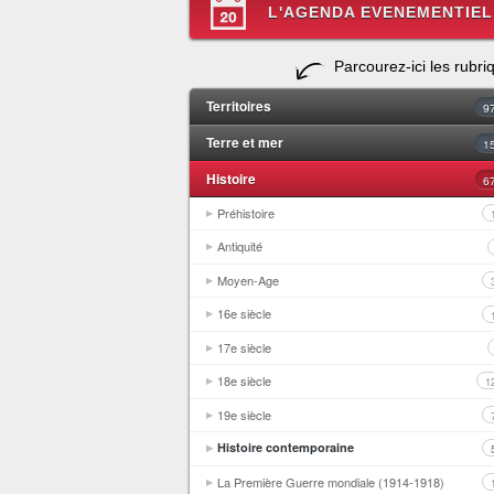
L'AGENDA EVENEMENTIEL
Parcourez-ici les rubri
Territoires
9
Terre et mer
1
Histoire
6
Préhistoire
Antiquité
Moyen-Age
16e siècle
17e siècle
18e siècle
1
19e siècle
Histoire contemporaine
La Première Guerre mondiale (1914-1918)