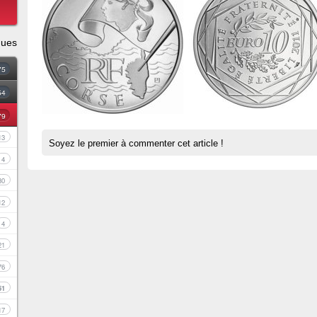
ques
75
54
79
13
Soyez le premier à commenter cet article !
4
30
12
4
21
76
51
17