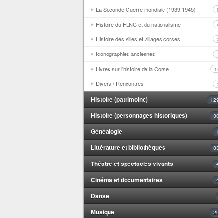
La Seconde Guerre mondiale (1939-1945)
Histoire du FLNC et du nationalisme
Histoire des villes et villages corses
Iconographies anciennes
Livres sur l'histoire de la Corse
1
Divers / Rencontres
Histoire (patrimoine)
12
Histoire (personnages historiques)
3
Généalogie
Littérature et bibliothèques
8
Théâtre et spectacles vivants
Cinéma et documentaires
Danse
Musique
2