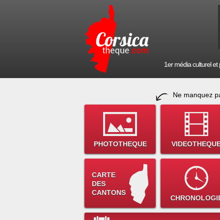
1er média culturel et p
Ne manquez pa
PHOTOTHEQUE
VIDEOTHEQU
CARTE
DES
CANTONS
CHRONOLOGI