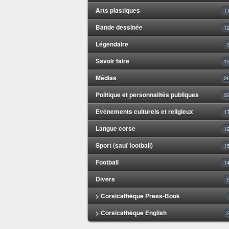
Arts plastiques
1
Bande dessinée
1
Légendaire
Savoir faire
1
Médias
2
Politique et personnalités publiques
3
Evénements culturels et religieux
1
Langue corse
1
Sport (sauf football)
1
Football
1
Divers
> Corsicathèque Press-Book
> Corsicathèque English