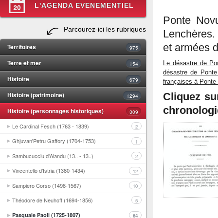
L'AGENDA EVENEMENTIEL
Ponte Novu
Parcourez-ici les rubriques
Lenchères.
et armées d
Territoires
975
Terre et mer
Le désastre de Po
154
désastre de Ponte
Histoire
679
françaises à Ponte
Histoire (patrimoine)
Cliquez su
1294
chronologi
Histoire (personnages historiques)
309
Le Cardinal Fesch (1763 - 1839)
2
Ghjuvan'Petru Gaffory (1704-1753)
1
Sambucucciu d'Alandu (13.. - 13..)
2
Vincentello d'Istria (1380-1434)
12
Sampiero Corso (1498-1567)
10
Théodore de Neuhoff (1694-1856)
5
Pasquale Paoli (1725-1807)
64