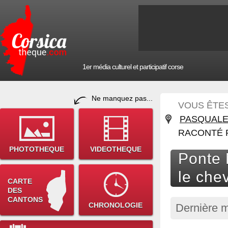
1er média culturel et participatif corse
Ne manquez pas...
VOUS ÊTES 
PASQUALE 
RACONTÉ 
PHOTOTHEQUE
VIDEOTHEQUE
Ponte 
le che
CARTE
DES
CANTONS
CHRONOLOGIE
Dernière m