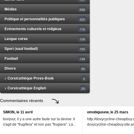
Médias
268
Politique et personnalités publiques
320
Evénements culturels et religieux
176
Langue corse
126
Sport (sauf football)
155
Football
146
Divers
55
> Corsicathèque Press-Book
3
> Corsicathèque English
25
Commentaires récents
SIMON, le 11 avril
omobigusew, le 25 mars
bonjour, il y a une autre faute sur la devise :il
http://doxycycline-cheapbuy.si
s'agit de "frugifera" et non pas "frugiera". La...
doxycycline-cheapbuy.site.an