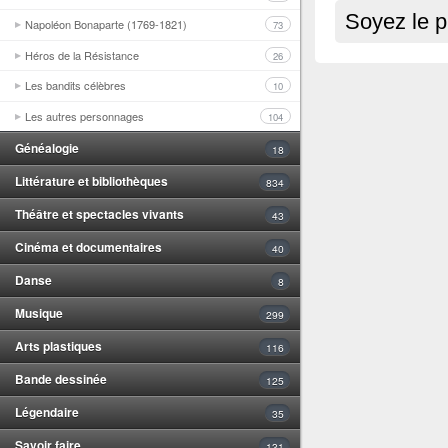
Soyez le p
Napoléon Bonaparte (1769-1821)
73
Héros de la Résistance
26
Les bandits célèbres
10
Les autres personnages
104
Généalogie
18
Littérature et bibliothèques
834
Théâtre et spectacles vivants
43
Cinéma et documentaires
40
Danse
8
Musique
299
Arts plastiques
116
Bande dessinée
125
Légendaire
35
Savoir faire
131