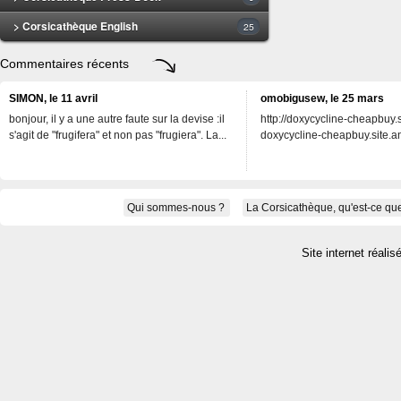
> Corsicathèque English
25
Commentaires récents
SIMON, le 11 avril
omobigusew, le 25 mars
bonjour, il y a une autre faute sur la devise :il
http://doxycycline-cheapbuy.si
s'agit de "frugifera" et non pas "frugiera". La...
doxycycline-cheapbuy.site.an
Qui sommes-nous ?
La Corsicathèque, qu'est-ce que
Site internet réalis