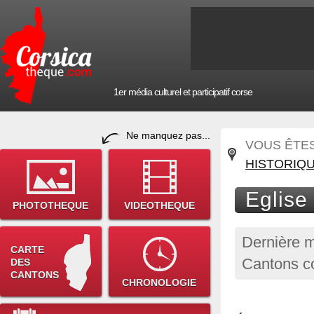
1er média culturel et participatif corse
Ne manquez pas...
VOUS ÊTES 
HISTORIQ
Eglise
PHOTOTHEQUE
VIDEOTHEQUE
Dernière m
CARTE
Cantons c
DES
CANTONS
CHRONOLOGIE