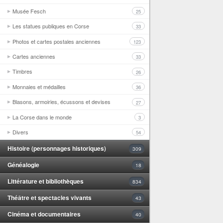
Musée Fesch
25
Les statues publiques en Corse
33
Photos et cartes postales anciennes
123
Cartes anciennes
33
Timbres
26
Monnaies et médailles
36
Blasons, armoiries, écussons et devises
27
La Corse dans le monde
3
Divers
54
Histoire (personnages historiques)
309
Généalogie
18
Littérature et bibliothèques
834
Théâtre et spectacles vivants
43
Cinéma et documentaires
40