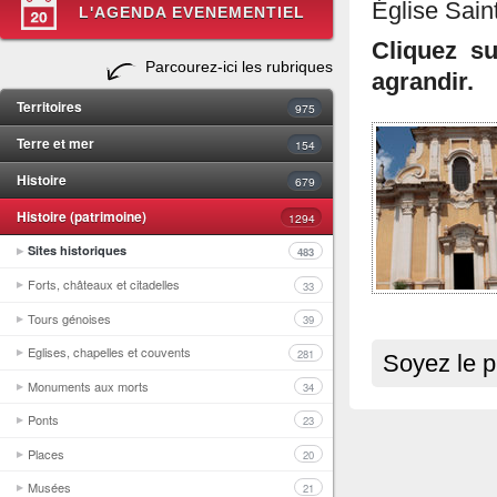
Église Sain
L'AGENDA EVENEMENTIEL
Cliquez s
Parcourez-ici les rubriques
agrandir.
Territoires
975
Terre et mer
154
Histoire
679
Histoire (patrimoine)
1294
Sites historiques
483
Forts, châteaux et citadelles
33
Tours génoises
39
Eglises, chapelles et couvents
281
Soyez le p
Monuments aux morts
34
Ponts
23
Places
20
Musées
21