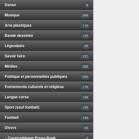
Danse
8
Musique
299
Arts plastiques
116
Bande dessinée
125
Légendaire
35
Savoir faire
131
Médias
268
Politique et personnalités publiques
320
Evénements culturels et religieux
176
Langue corse
126
Sport (sauf football)
155
Football
146
Divers
55
> Corsicathèque Press-Book
3