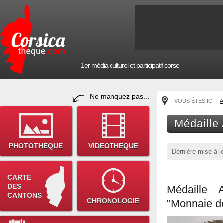
1er média culturel et participatif corse
Ne manquez pas...
VOUS ÊTES ICI :
A
Médaille 
PHOTOTHEQUE
VIDEOTHEQUE
Dernière mise à j
CARTE
DES
Médaille 
CANTONS
CHRONOLOGIE
"Monnaie de