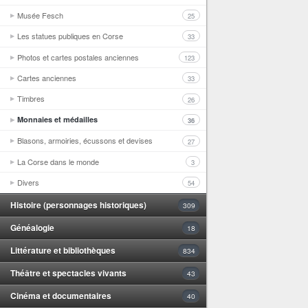
Musée Fesch
25
Les statues publiques en Corse
33
Photos et cartes postales anciennes
123
Cartes anciennes
33
Timbres
26
Monnaies et médailles
36
Blasons, armoiries, écussons et devises
27
La Corse dans le monde
3
Divers
54
Histoire (personnages historiques)
309
Généalogie
18
Littérature et bibliothèques
834
Théâtre et spectacles vivants
43
Cinéma et documentaires
40