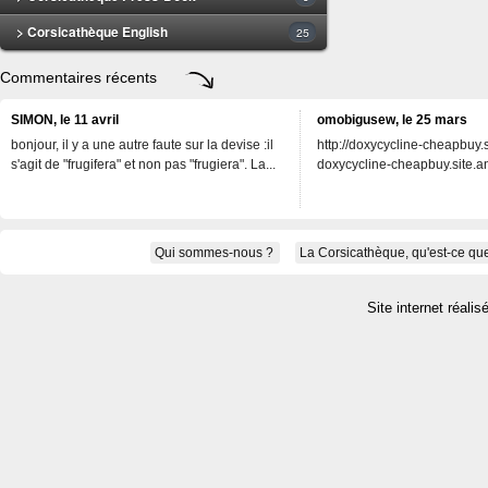
> Corsicathèque English
25
Commentaires récents
SIMON, le 11 avril
omobigusew, le 25 mars
bonjour, il y a une autre faute sur la devise :il
http://doxycycline-cheapbuy.si
s'agit de "frugifera" et non pas "frugiera". La...
doxycycline-cheapbuy.site.an
Qui sommes-nous ?
La Corsicathèque, qu'est-ce que
Site internet réalis