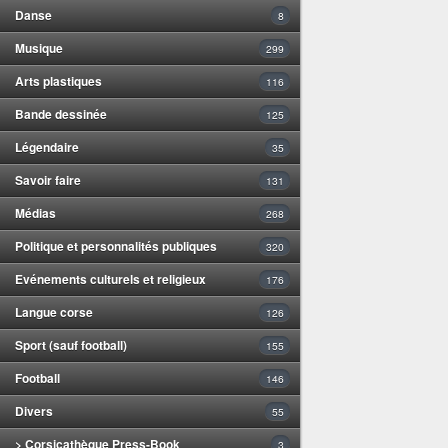
Danse
8
Musique
299
Arts plastiques
116
Bande dessinée
125
Légendaire
35
Savoir faire
131
Médias
268
Politique et personnalités publiques
320
Evénements culturels et religieux
176
Langue corse
126
Sport (sauf football)
155
Football
146
Divers
55
> Corsicathèque Press-Book
3