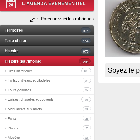
L'AGENDA EVENEMENTIEL
Parcourez-ici les rubriques
Territoires
975
Terre et mer
154
Histoire
679
Histoire (patrimoine)
1294
Soyez le p
Sites historiques
483
Forts, châteaux et citadelles
33
Tours génoises
39
Eglises, chapelles et couvents
281
Monuments aux morts
34
Ponts
23
Places
20
Musées
21