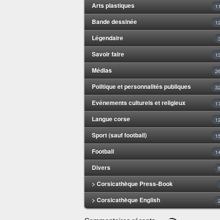
Arts plastiques
1
Bande dessinée
1
Légendaire
Savoir faire
1
Médias
2
Politique et personnalités publiques
3
Evénements culturels et religieux
1
Langue corse
1
Sport (sauf football)
1
Football
1
Divers
> Corsicathèque Press-Book
> Corsicathèque English