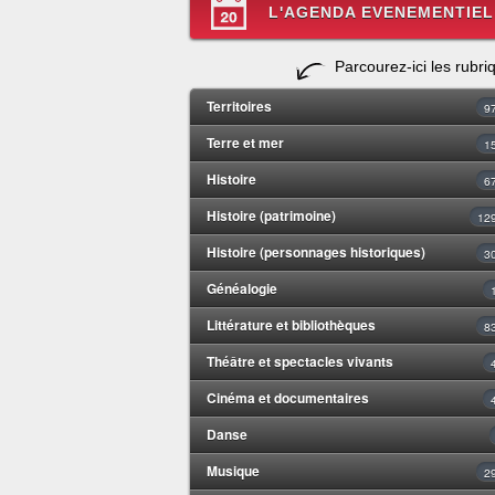
L'AGENDA EVENEMENTIEL
Parcourez-ici les rubri
Territoires
9
Terre et mer
1
Histoire
6
Histoire (patrimoine)
12
Histoire (personnages historiques)
3
Généalogie
Littérature et bibliothèques
8
Théâtre et spectacles vivants
Cinéma et documentaires
Danse
Musique
2