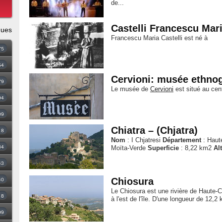
de...
Castelli Francescu Mar
ques
Francescu Maria Castelli est né à
75
54
Cervioni: musée ethno
79
Le musée de
Cervioni
est situé au cent
94
09
Chiatra – (Chjatra)
18
Nom
: I Chjatresi
Département
: Hau
34
Moïta-Verde
Superficie
: 8,22 km2
Al
43
40
Chiosura
Le Chiosura est une rivière de Haute-C
8
à l'est de l'île. D'une longueur de 12,2
99