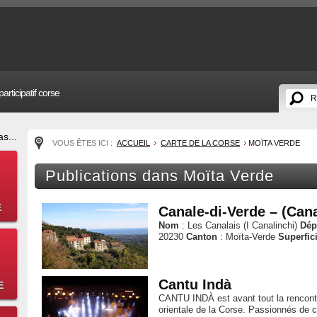
articipatif corse
s...
VOUS ÊTES ICI :
ACCUEIL
CARTE DE LA CORSE
MOÏTA VERDE
Publications dans Moïta Verde
E
Canale-di-Verde – (Cana
Nom
: Les Canalais (I Canalinchi)
Dép
20230
Canton
: Moïta-Verde
Superfic
Cantu Indà
E
CANTU INDÀ est avant tout la rencontr
orientale de la Corse. Passionnés de c