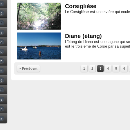
16
Corsiglièse
Le Corsiglièse est une rivière qui coul
25
35
31
Diane (étang)
L'étang de Diana est une lagune qui se
68
est le troisième de Corse par sa superf
20
76
« Précédent
1
2
3
4
5
6
26
55
46
55
3
25