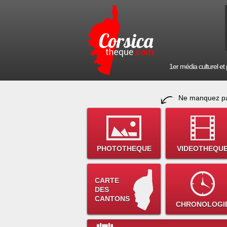
1er média culturel et p
Ne manquez pa
PHOTOTHEQUE
VIDEOTHEQU
CARTE
DES
CANTONS
CHRONOLOGI