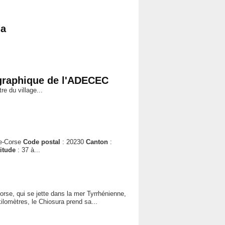
ia
graphique de l'ADECEC
re du village...
te-Corse
Code postal
: 20230
Canton
:
titude
: 37 à...
orse, qui se jette dans la mer Tyrrhénienne,
 kilomètres, le Chiosura prend sa...