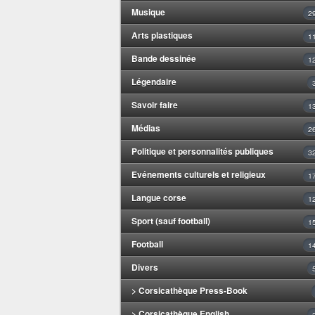
Musique
2
Arts plastiques
1
Bande dessinée
1
Légendaire
Savoir faire
1
Médias
2
Politique et personnalités publiques
3
Evénements culturels et religieux
1
Langue corse
1
Sport (sauf football)
1
Football
1
Divers
> Corsicathèque Press-Book
> Corsicathèque English