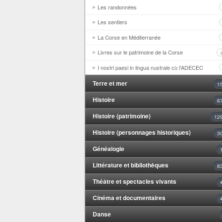
Les randonnées
Les sentiers
La Corse en Méditerranée
Livres sur le patrimoine de la Corse
I nostri paesi in lingua nustrale cù l'ADECEC
Terre et mer
1
Histoire
6
Histoire (patrimoine)
12
Histoire (personnages historiques)
3
Généalogie
Littérature et bibliothèques
8
Théâtre et spectacles vivants
Cinéma et documentaires
Danse