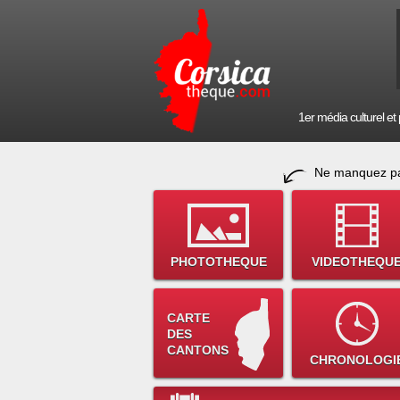
1er média culturel et p
Ne manquez pa
PHOTOTHEQUE
VIDEOTHEQU
CARTE
DES
CANTONS
CHRONOLOGI