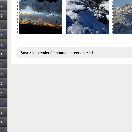
99
16
25
35
31
Soyez le premier à commenter cet article !
68
20
76
26
55
46
55
3
25