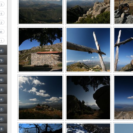
3
5
2
66
1
54
79
94
09
18
34
43
40
8