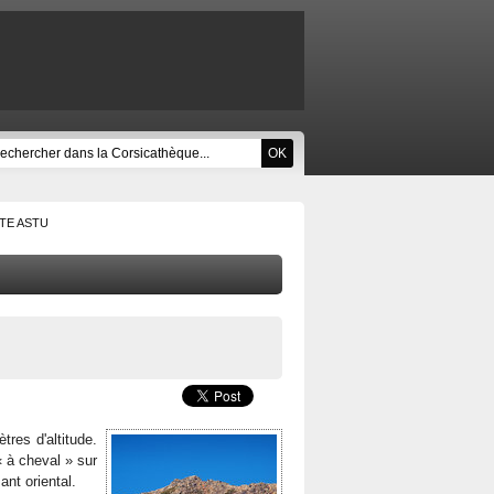
TE ASTU
res d'altitude.
 à cheval » sur
nt oriental.