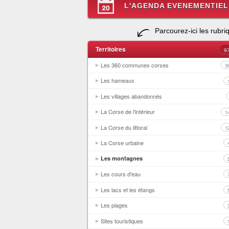
L'AGENDA EVENEMENTIEL
Parcourez-ici les rubri
Territoires
9
Les 360 communes corses
3
Les hameaux
Les villages abandonnés
La Corse de l'intérieur
1
La Corse du littoral
1
La Corse urbaine
Les montagnes
Les cours d'eau
Les lacs et les étangs
Les plages
Sites touristiques