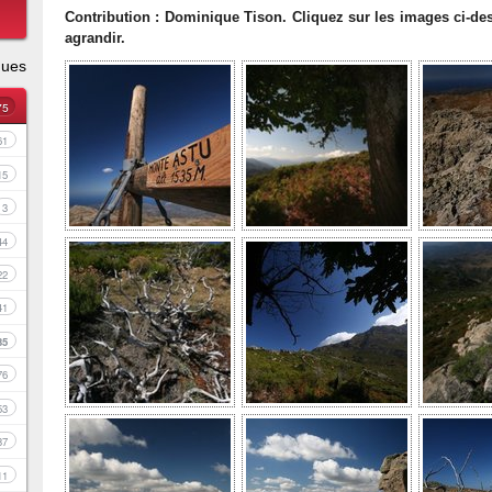
Contribution : Dominique Tison. Cliquez sur les images ci-de
agrandir.
ques
75
61
15
3
44
22
41
35
76
53
37
11