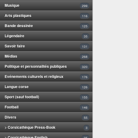
Musique
299
Arts plastiques
116
Bande dessinée
125
Légendaire
35
Savoir faire
131
Médias
268
Politique et personnalités publiques
320
Evénements culturels et religieux
176
Langue corse
126
Sport (sauf football)
155
Football
146
Divers
55
> Corsicathèque Press-Book
3
> Corsicathèque English
25