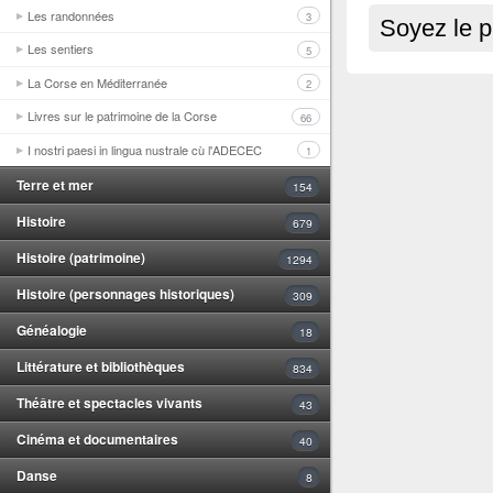
Les randonnées
3
Soyez le p
Les sentiers
5
La Corse en Méditerranée
2
Livres sur le patrimoine de la Corse
66
I nostri paesi in lingua nustrale cù l'ADECEC
1
Terre et mer
154
Histoire
679
Histoire (patrimoine)
1294
Histoire (personnages historiques)
309
Généalogie
18
Littérature et bibliothèques
834
Théâtre et spectacles vivants
43
Cinéma et documentaires
40
Danse
8