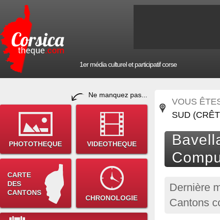
1er média culturel et participatif corse
Ne manquez pas...
VOUS ÊTES 
SUD (CRÊ
Bavell
PHOTOTHEQUE
VIDEOTHEQUE
Compu
CARTE
DES
Dernière m
CANTONS
CHRONOLOGIE
Cantons c