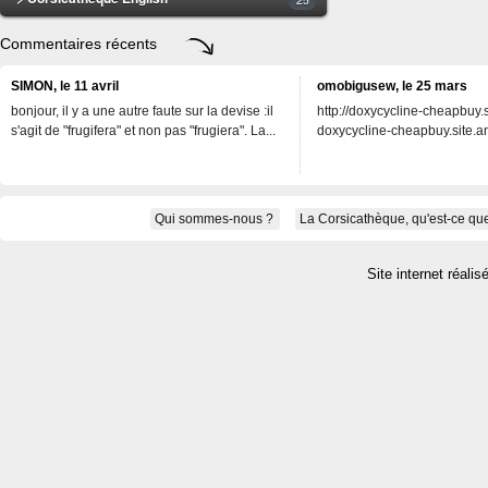
Commentaires récents
SIMON, le 11 avril
omobigusew, le 25 mars
bonjour, il y a une autre faute sur la devise :il
http://doxycycline-cheapbuy.si
s'agit de "frugifera" et non pas "frugiera". La...
doxycycline-cheapbuy.site.an
Qui sommes-nous ?
La Corsicathèque, qu'est-ce que
Site internet réalis