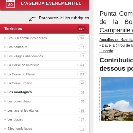
L'AGENDA EVENEMENTIEL
Punta Comp
Parcourez-ici les rubriques
de la Bo
Territoires
975
Campanile 
Les 360 communes corses
361
Aiguilles de Bavell
-
Bavella (Trou de 
Les hameaux
15
Lunarda
.
Les villages abandonnés
3
Contribut
La Corse de l'intérieur
144
dessous po
La Corse du littoral
122
La Corse urbaine
41
Les montagnes
35
Les cours d'eau
76
Les lacs et les étangs
53
Les plages
37
Sites touristiques
11