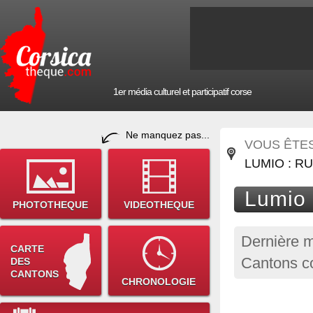
1er média culturel et participatif corse
Ne manquez pas...
VOUS ÊTES 
LUMIO : R
Lumio 
PHOTOTHEQUE
VIDEOTHEQUE
Dernière m
CARTE
Cantons co
DES
CANTONS
CHRONOLOGIE