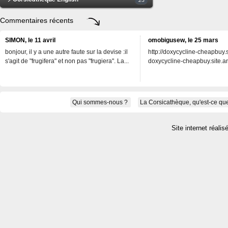
Commentaires récents
SIMON, le 11 avril
omobigusew, le 25 mars
bonjour, il y a une autre faute sur la devise :il
http://doxycycline-cheapbuy.si
s'agit de "frugifera" et non pas "frugiera". La...
doxycycline-cheapbuy.site.an
Qui sommes-nous ?
La Corsicathèque, qu'est-ce que
Site internet réalis