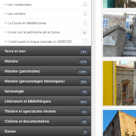
Les randonnées
3
Les sentiers
5
La Corse en Méditerranée
2
Livres sur le patrimoine de la Corse
66
I nostri paesi in lingua nustrale cù l'ADECEC
1
Terre et mer
154
Histoire
679
Histoire (patrimoine)
1294
Histoire (personnages historiques)
309
Généalogie
18
Littérature et bibliothèques
834
Théâtre et spectacles vivants
43
Cinéma et documentaires
40
Danse
8