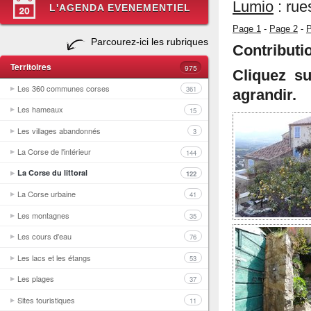
Lumio
: rue
L'AGENDA EVENEMENTIEL
Page 1
-
Page 2
-
P
Parcourez-ici les rubriques
Contributi
Territoires
975
Cliquez s
Les 360 communes corses
361
agrandir.
Les hameaux
15
Les villages abandonnés
3
La Corse de l'intérieur
144
La Corse du littoral
122
La Corse urbaine
41
Les montagnes
35
Les cours d'eau
76
Les lacs et les étangs
53
Les plages
37
Sites touristiques
11