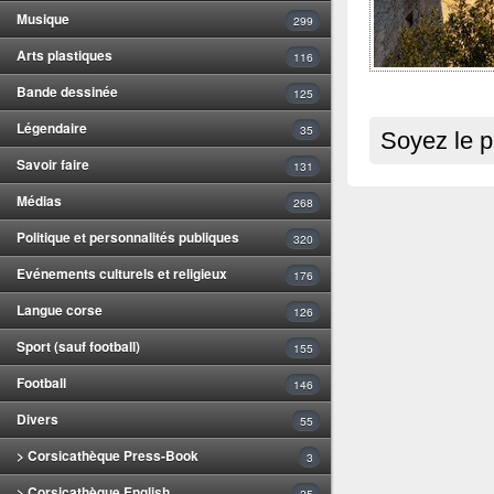
Musique
299
Arts plastiques
116
Bande dessinée
125
Légendaire
35
Soyez le p
Savoir faire
131
Médias
268
Politique et personnalités publiques
320
Evénements culturels et religieux
176
Langue corse
126
Sport (sauf football)
155
Football
146
Divers
55
> Corsicathèque Press-Book
3
> Corsicathèque English
25