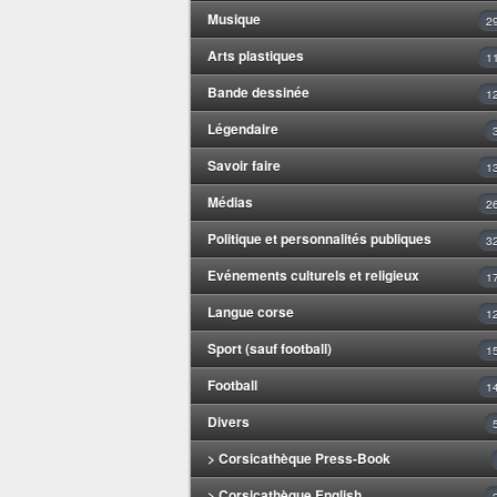
Musique
2
Arts plastiques
1
Bande dessinée
1
Légendaire
Savoir faire
1
Médias
2
Politique et personnalités publiques
3
Evénements culturels et religieux
1
Langue corse
1
Sport (sauf football)
1
Football
1
Divers
> Corsicathèque Press-Book
> Corsicathèque English