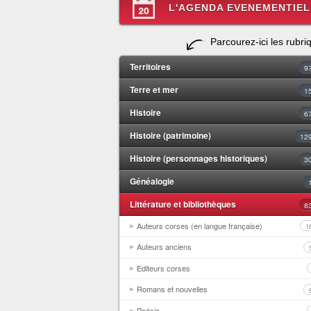
L'AGENDA EVENEMENTIEL
Parcourez-ici les rubri
Territoires
9
Terre et mer
1
Histoire
6
Histoire (patrimoine)
12
Histoire (personnages historiques)
3
Généalogie
Littérature et bibliothèques
8
Auteurs corses (en langue française)
1
Auteurs anciens
Editeurs corses
Romans et nouvelles
Poésie