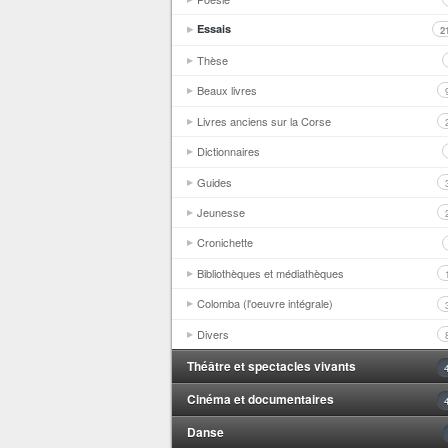
Essais
2
Thèse
Beaux livres
Livres anciens sur la Corse
Dictionnaires
Guides
Jeunesse
Cronichette
Bibliothèques et médiathèques
Colomba (l'oeuvre intégrale)
Divers
Théâtre et spectacles vivants
Cinéma et documentaires
Danse