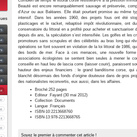
Combien de temps le littoral corse résistera-t-il à la pression immobi
Beauté est encore remarquablement sauvage et préservée, comp
d’Azur ou aux Baléares. Elle était pourtant promise au même t
intensif. Dans les années 1960, des projets fous ont été stop
ques
plasticages et le racket, rebaptisé impôt révolutionnaire, ont 
conservatoire du littoral en a profité pour acheter et sanctuariser
75
depuis dix ans, la spéculation s’est intensifiée. Les golfes et les 
54
promoteurs sans scrupules et des célébrités au bras long qui rê
opérations se font souvent en violation de la loi littoral de 1986, q
79
des bords de mer. Face à ces menaces, une nouvelle forme d
associations écologistes se sentent bien seules à mener le com
94
conseille en haut lieu de lascia corre (laisser courir), paraissent 
hauteur des enjeux financiers : le grand banditisme corse, qui a
09
blanchit désormais des fonds d’origine douteuse dans de gros proje
18
des nationalistes reconvertis, eux aussi, dans les affaires.
Broché:252 pages
34
Editeur :Fayard (30 mai 2012)
60
Collection :Documents
Langue :Français
56
ISBN-10:2213668760
ISBN-13:978-2213668765
8
69
Soyez le premier à commenter cet article !