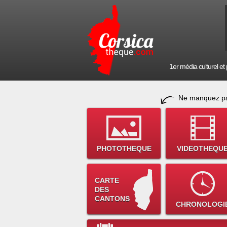
1er média culturel et p
Ne manquez pa
PHOTOTHEQUE
VIDEOTHEQU
CARTE
DES
CANTONS
CHRONOLOGI