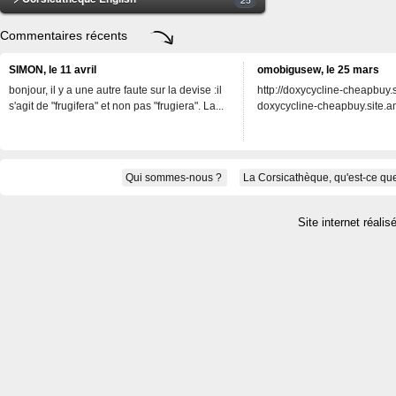
Commentaires récents
SIMON, le 11 avril
omobigusew, le 25 mars
bonjour, il y a une autre faute sur la devise :il
http://doxycycline-cheapbuy.si
s'agit de "frugifera" et non pas "frugiera". La...
doxycycline-cheapbuy.site.an
Qui sommes-nous ?
La Corsicathèque, qu'est-ce que
Site internet réalis