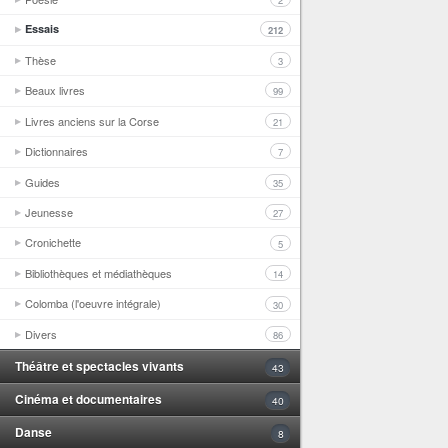
2
Essais
212
Thèse
3
Beaux livres
99
Livres anciens sur la Corse
21
Dictionnaires
7
Guides
35
Jeunesse
27
Cronichette
5
Bibliothèques et médiathèques
14
Colomba (l'oeuvre intégrale)
30
Divers
86
Théâtre et spectacles vivants
43
Cinéma et documentaires
40
Danse
8