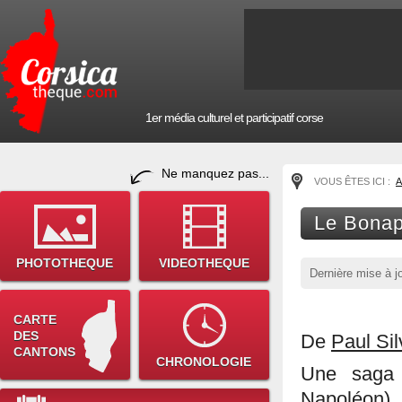
1er média culturel et participatif corse
Ne manquez pas...
VOUS ÊTES ICI :
A
Le Bonap
PHOTOTHEQUE
VIDEOTHEQUE
Dernière mise à j
CARTE
DES
De
Paul Sil
CANTONS
CHRONOLOGIE
Une saga 
Napoléon