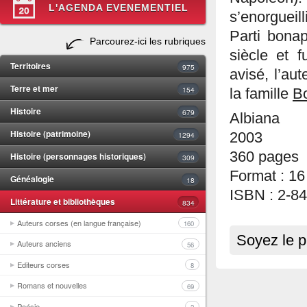
L'AGENDA EVENEMENTIEL
s’enorgueill
Parti bonap
Parcourez-ici les rubriques
siècle et 
Territoires
975
avisé, l’aut
Terre et mer
154
la famille
B
Histoire
679
Albiana
Histoire (patrimoine)
1294
2003
360 pages
Histoire (personnages historiques)
309
Format : 16
Généalogie
18
ISBN : 2-8
Littérature et bibliothèques
834
Auteurs corses (en langue française)
160
Soyez le p
Auteurs anciens
56
Editeurs corses
8
Romans et nouvelles
69
Poésie