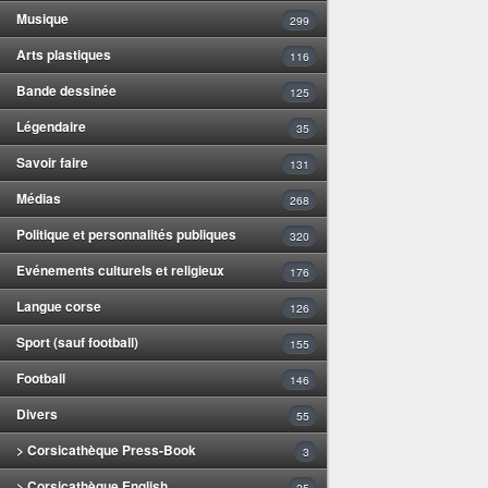
Musique
299
Arts plastiques
116
Bande dessinée
125
Légendaire
35
Savoir faire
131
Médias
268
Politique et personnalités publiques
320
Evénements culturels et religieux
176
Langue corse
126
Sport (sauf football)
155
Football
146
Divers
55
> Corsicathèque Press-Book
3
> Corsicathèque English
25