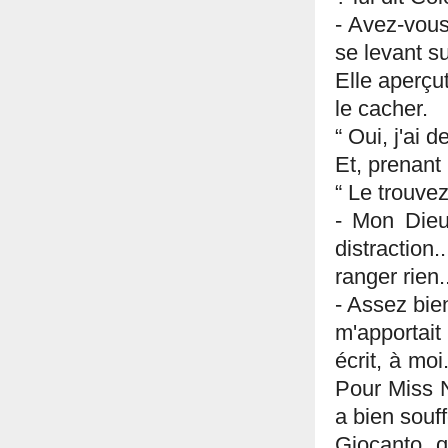
- Avez-vous
se levant s
Elle aperçut
le cacher.
“ Oui, j'ai 
Et, prenant l
“ Le trouve
- Mon Dieu 
distraction.
ranger rien
- Assez bie
m'apportait
écrit, à moi
Pour Miss N
a bien souff
Giocanto, q