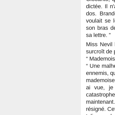
dictée. Il 
dos. Brand
voulait se 
son bras de
sa lettre. ”
Miss Nevil l
surcroît de 
“ Mademoise
“ Une malhe
ennemis, qu
mademoisell
ai vue, je
catastroph
maintenant. 
résigné. Ce