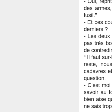
- Oui, repr
des armes, 
fusil."
- Et ces co
derniers ?
- Les deux 
pas très bo
de contredir
“ Il faut su
reste, nou
cadavres et
question.
- C'est moi 
savoir au f
bien aise q
ne sais trop