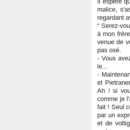
Il espère q
malice, s'a
regardant a
“ Serez-vou
à mon frère
venue de vou
pas osé.
- Vous avez
le...
- Maintenant
et Pietrane
Ah ! si vou
comme je l'a
fait ! Seul 
par un expr
et de volti