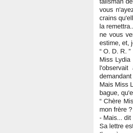
talisman de
vous n'ayez
crains qu'e
la remettra.
ne vous ver
estime, et, 
“ O. D. R. ”
Miss Lydia 
l'observait
demandant d
Mais Miss Ly
bague, qu'el
“ Chère Mis
mon frère ? 
- Mais... di
Sa lettre es