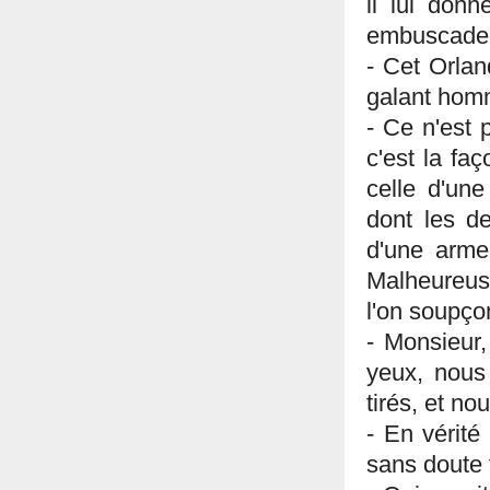
il lui donn
embuscade
- Cet Orlan
galant hom
- Ce n'est 
c'est la fa
celle d'une
dont les de
d'une arme
Malheureuse
l'on soupçon
- Monsieur,
yeux, nous 
tirés, et n
- En vérité
sans doute 