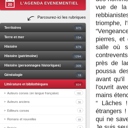
L'AGENDA EVENEMENTIEL
vue de la
rebbianis
Parcourez-ici les rubriques
triomphe, l
Territoires
975
“Vengeance 
Terre et mer
154
pierres, et
Histoire
salle où 
679
contrevents
Histoire (patrimoine)
1294
près de la
Histoire (personnages historiques)
309
poussa des 
Généalogie
18
avant qu'il
Littérature et bibliothèques
834
l'ouvrit av
Auteurs corses (en langue française)
160
mains éten
Auteurs anciens
“ Lâches !
56
étrangers 
Editeurs corses
8
qui ne save
Romans et nouvelles
69
Je suis seu
Poésie