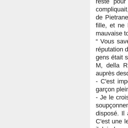
reste pour 
compliquait,
de Pietrane
fille, et ne
mauvaise t
“ Vous save
réputation 
gens était 
M, della R
auprès desqu
- C'est imp
garçon plein
- Je le croi
soupçonne
disposé. Il
C'est une l