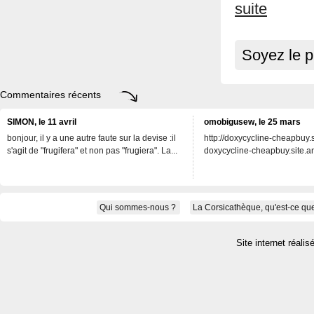
suite
Soyez le p
Commentaires récents
SIMON, le 11 avril
omobigusew, le 25 mars
bonjour, il y a une autre faute sur la devise :il
http://doxycycline-cheapbuy.si
s'agit de "frugifera" et non pas "frugiera". La...
doxycycline-cheapbuy.site.an
Qui sommes-nous ?
La Corsicathèque, qu'est-ce que
Site internet réalis