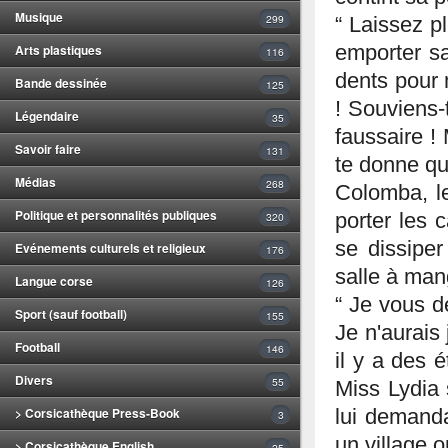
Musique
299
“ Laissez pl
emporter sa
Arts plastiques
116
dents pour 
Bande dessinée
125
! Souviens-
Légendaire
35
faussaire ! 
Savoir faire
131
te donne qui
Médias
268
Colomba, le
Politique et personnalités publiques
320
porter les 
se dissiper
Evénements culturels et religieux
176
salle à mang
Langue corse
126
“ Je vous 
Sport (sauf football)
155
Je n'aurais
Football
146
il y a des 
Divers
55
Miss Lydia s
> Corsicathèque Press-Book
lui demanda
3
un village o
> Corsicathèque English
25