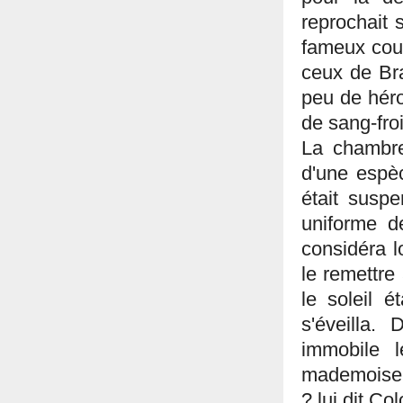
reprochait 
fameux coup
ceux de Bra
peu de héro
de sang-fro
La chambre
d'une espè
était suspe
uniforme de
considéra l
le remettre 
le soleil é
s'éveilla.
immobile 
mademoisell
? lui dit C