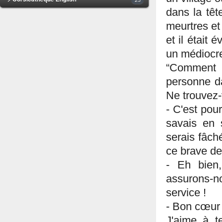
dans la têt
meurtres et
et il était 
un médiocre
“Comment 
personne d
Ne trouvez-
- C'est pour
savais en 
serais fâch
ce brave de
- Eh bien,
assurons-
service !
- Bon cœur !
J'aime à te