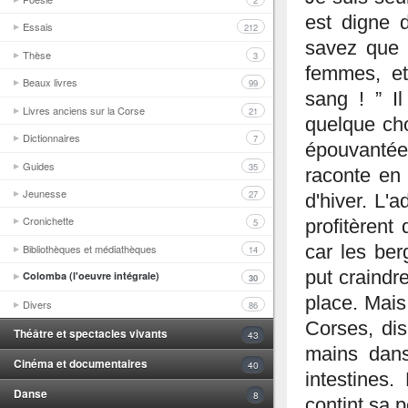
2
est digne 
Essais
212
savez que 
Thèse
3
femmes, e
Beaux livres
99
sang ! ” I
Livres anciens sur la Corse
21
quelque cho
Dictionnaires
7
épouvantée
Guides
35
raconte en 
Jeunesse
27
d'hiver. L'
Cronichette
5
profitèrent
Bibliothèques et médiathèques
car les ber
14
put craindr
Colomba (l'oeuvre intégrale)
30
place. Mais
Divers
86
Corses, dis
Théâtre et spectacles vivants
43
mains dans
Cinéma et documentaires
40
intestines.
Danse
8
contint sa p