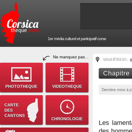
1er média culturel et participatif corse
Ne manquez pas...
VOUS ÊTES ICI :
A
Chapitre
PHOTOTHEQUE
VIDEOTHEQUE
Dernière mise à j
CARTE
DES
CANTONS
CHRONOLOGIE
Les lament
des hommes