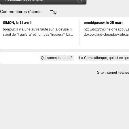
Commentaires récents
SIMON, le 11 avril
omobigusew, le 25 mars
bonjour, il y a une autre faute sur la devise :il
http://doxycycline-cheapbuy.si
s'agit de "frugifera" et non pas "frugiera". La...
doxycycline-cheapbuy.site.an
Qui sommes-nous ?
La Corsicathèque, qu'est-ce que
Site internet réalis