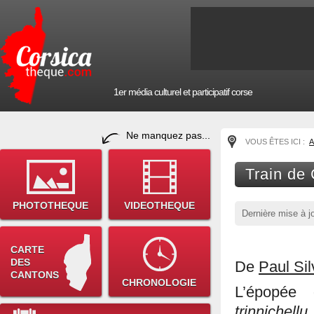
1er média culturel et participatif corse
Ne manquez pas...
VOUS ÊTES ICI :
A
Train de 
PHOTOTHEQUE
VIDEOTHEQUE
Dernière mise à j
CARTE
DES
De
Paul Sil
CANTONS
CHRONOLOGIE
L’épopée
trinnichellu