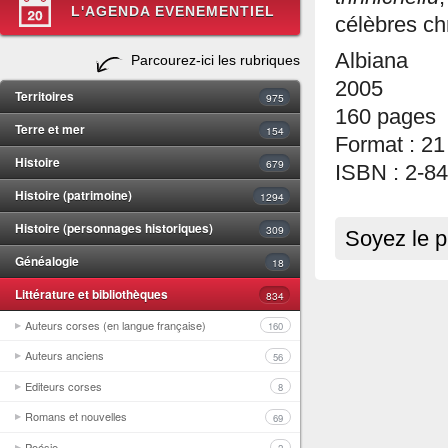
L'AGENDA EVENEMENTIEL
célèbres ch
Albiana
Parcourez-ici les rubriques
2005
Territoires
975
160 pages
Terre et mer
154
Format : 21
Histoire
679
ISBN : 2-8
Histoire (patrimoine)
1294
Histoire (personnages historiques)
309
Soyez le p
Généalogie
18
Littérature et bibliothèques
834
Auteurs corses (en langue française)
160
Auteurs anciens
56
Editeurs corses
8
Romans et nouvelles
69
Poésie