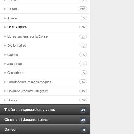
2
Essais
212
Thèse
3
Beaux livres
99
Livres anciens sur la Corse
21
Dictionnaires
7
Guides
35
Jeunesse
27
Cronichette
5
Bibliothèques et médiathèques
14
Colomba (l'oeuvre intégrale)
30
Divers
86
Théâtre et spectacles vivants
43
Cinéma et documentaires
40
Danse
8