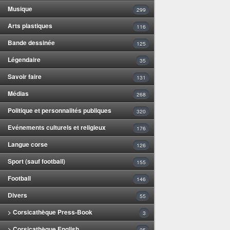
Musique
299
Arts plastiques
116
Bande dessinée
125
Légendaire
35
Savoir faire
131
Médias
268
Politique et personnalités publiques
320
Evénements culturels et religieux
176
Langue corse
126
Sport (sauf football)
155
Football
146
Divers
55
> Corsicathèque Press-Book
3
> Corsicathèque English
25