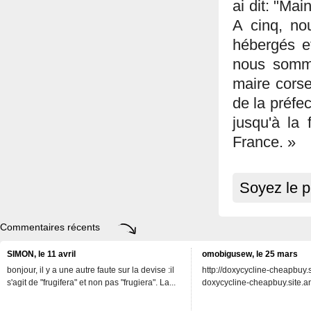
ai dit: "Mai
A cinq, no
hébergés e
nous somme
maire cors
de la préfec
jusqu'à la 
France. »
Soyez le p
Commentaires récents
SIMON, le 11 avril
omobigusew, le 25 mars
bonjour, il y a une autre faute sur la devise :il
http://doxycycline-cheapbuy.si
s'agit de "frugifera" et non pas "frugiera". La...
doxycycline-cheapbuy.site.an