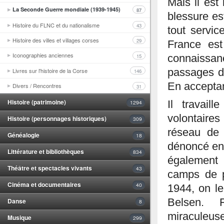
Mais il est
La Seconde Guerre mondiale (1939-1945)
87
blessure es
Histoire du FLNC et du nationalisme
43
tout servic
Histoire des villes et villages corses
29
France est
Iconographies anciennes
15
connaissanc
Livres sur l'histoire de la Corse
passages de
146
En acceptan
Divers / Rencontres
31
Histoire (patrimoine)
Il travai
1294
volontaire
Histoire (personnages historiques)
309
réseau de 
Généalogie
18
dénoncé en 
Littérature et bibliothèques
834
également 
Théâtre et spectacles vivants
43
camps de 
Cinéma et documentaires
40
1944, on le
Danse
Belsen. 
8
miraculeus
Musique
299