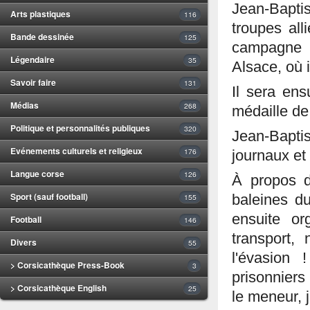
Jean-Baptis
Arts plastiques
116
troupes alli
Bande dessinée
125
campagne d
Légendaire
35
Alsace, où 
Savoir faire
131
Il sera ens
Médias
268
médaille de
Politique et personnalités publiques
320
Jean-Bapti
Evénements culturels et religieux
176
journaux et
Langue corse
126
À propos de
Sport (sauf football)
baleines du
155
ensuite o
Football
146
transport,
Divers
55
l'évasion
> Corsicathèque Press-Book
3
prisonniers
> Corsicathèque English
25
le meneur, j