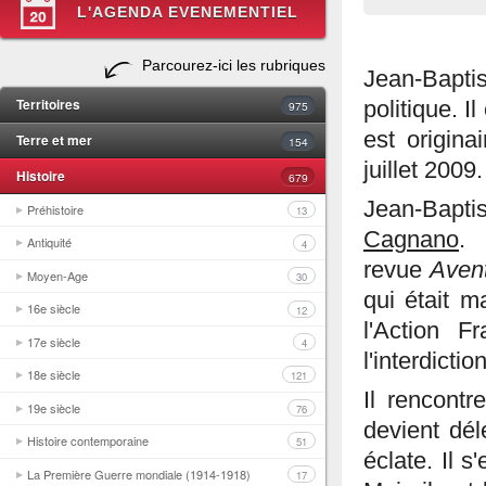
L'AGENDA EVENEMENTIEL
Parcourez-ici les rubriques
Jean-Bapt
Territoires
politique. I
975
est origin
Terre et mer
154
juillet 2009.
Histoire
679
Jean-Baptis
Préhistoire
13
Cagnano
.
Antiquité
4
revue
Avent
Moyen-Age
30
qui était m
16e siècle
12
l'Action F
17e siècle
4
l'interdicti
18e siècle
121
Il rencontr
19e siècle
76
devient dél
Histoire contemporaine
51
éclate. Il 
La Première Guerre mondiale (1914-1918)
17