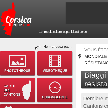
1er média culturel et participatif corse
Ne manquez pas...
VOUS ÊTES 
MONDIALE 
RÉSISTAN
PHOTOTHEQUE
VIDEOTHEQUE
Biaggi
résist
CARTE
DES
CANTONS
CHRONOLOGIE
Dernière m
Cantons c