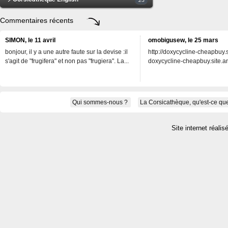
Commentaires récents
SIMON, le 11 avril
omobigusew, le 25 mars
bonjour, il y a une autre faute sur la devise :il
http://doxycycline-cheapbuy.si
s'agit de "frugifera" et non pas "frugiera". La...
doxycycline-cheapbuy.site.an
Qui sommes-nous ?
La Corsicathèque, qu'est-ce que
Site internet réalis