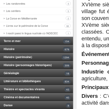
Les randonnées
XVIème siè
3
village fut
Les sentiers
5
son couvent
La Corse en Méditerranée
2
XVème sièc
Livres sur le patrimoine de la Corse
66
classées. 
I nostri paesi in lingua nustrale cù l'ADECEC
1
entendu, une
Terre et mer
154
à la disposi
Histoire
679
Événemen
Histoire (patrimoine)
1294
Personna
Histoire (personnages historiques)
309
Industrie 
Généalogie
18
agriculture,
Littérature et bibliothèques
834
Principaux
Théâtre et spectacles vivants
43
Divers
: C
Cinéma et documentaires
40
activité da
Danse
8