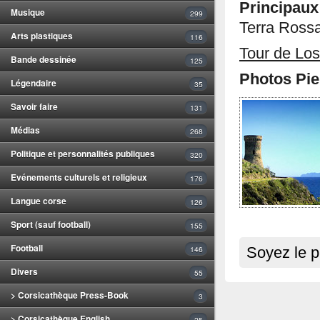
Principa
Musique
299
Terra Rossa
Arts plastiques
116
Tour de Lo
Bande dessinée
125
Photos Pie
Légendaire
35
Savoir faire
131
Médias
268
Politique et personnalités publiques
320
Evénements culturels et religieux
176
Langue corse
126
Sport (sauf football)
155
Football
146
Soyez le p
Divers
55
> Corsicathèque Press-Book
3
> Corsicathèque English
25