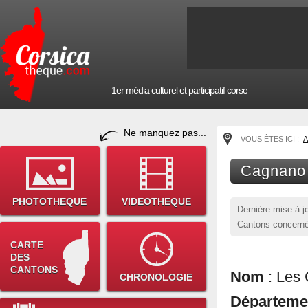
1er média culturel et participatif corse
Ne manquez pas...
VOUS ÊTES ICI :
A
Cagnano
PHOTOTHEQUE
VIDEOTHEQUE
Dernière mise à j
Cantons concerné
CARTE
DES
CANTONS
Nom
: Les
CHRONOLOGIE
Départem