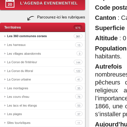
L'AGENDA EVENEMENTIEL
Code post
Canton
: C
Parcourez-ici les rubriques
Territoires
Superficie
975
Les 360 communes corses
361
Altitude
: 
Les hameaux
15
Populatio
Les villages abandonnés
3
habitants.
La Corse de l'intérieur
144
Autrefoi
La Corse du littoral
122
nombreuses
La Corse urbaine
41
pêcheurs 
Les montagnes
35
religieux
Les cours d'eau
76
l’importanc
Les lacs et les étangs
1866, une c
53
s’installer
Les plages
37
Sites touristiques
11
Aujourd’h