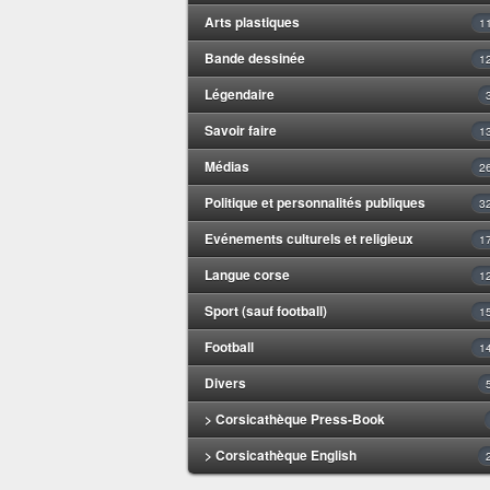
Arts plastiques
1
Bande dessinée
1
Légendaire
Savoir faire
1
Médias
2
Politique et personnalités publiques
3
Evénements culturels et religieux
1
Langue corse
1
Sport (sauf football)
1
Football
1
Divers
> Corsicathèque Press-Book
> Corsicathèque English