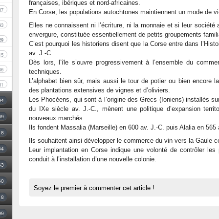
françaises, ibériques et nord-africaines.
87
En Corse, les populations autochtones maintiennent un mode de vie 
43
Elles ne connaissent ni l’écriture, ni la monnaie et si leur société
envergure, constituée essentiellement de petits groupements famil
29
C’est pourquoi les historiens disent que la Corse entre dans l’Histo
av. J.-C.
15
Dès lors, l’île s’ouvre progressivement à l’ensemble du commer
46
techniques.
L’alphabet bien sûr, mais aussi le tour de potier ou bien encore la
31
des plantations extensives de vignes et d’oliviers.
Les Phocéens, qui sont à l’origine des Grecs (Ioniens) installés s
94
du IXe siècle av. J.-C., mènent une politique d’expansion territ
09
nouveaux marchés.
Ils fondent Massalia (Marseille) en 600 av. J.-C. puis Alalia en 565 
18
Ils souhaitent ainsi développer le commerce du vin vers la Gaule c
34
Leur implantation en Corse indique une volonté de contrôler les p
conduit à l’installation d’une nouvelle colonie.
43
40
Soyez le premier à commenter cet article !
8
99