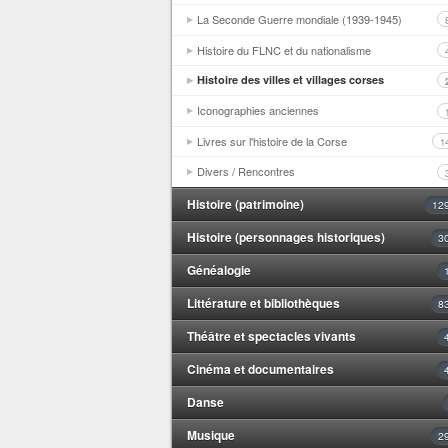
La Seconde Guerre mondiale (1939-1945)
Histoire du FLNC et du nationalisme
Histoire des villes et villages corses
Iconographies anciennes
Livres sur l'histoire de la Corse
1
Divers / Rencontres
Histoire (patrimoine)
12
Histoire (personnages historiques)
3
Généalogie
Littérature et bibliothèques
8
Théâtre et spectacles vivants
Cinéma et documentaires
Danse
Musique
2