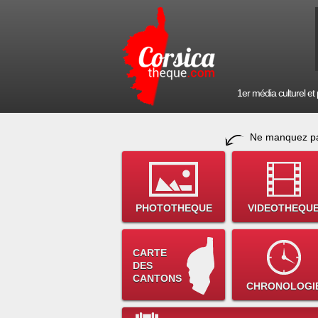
1er média culturel et p
Ne manquez pa
PHOTOTHEQUE
VIDEOTHEQU
CARTE
DES
CANTONS
CHRONOLOGI