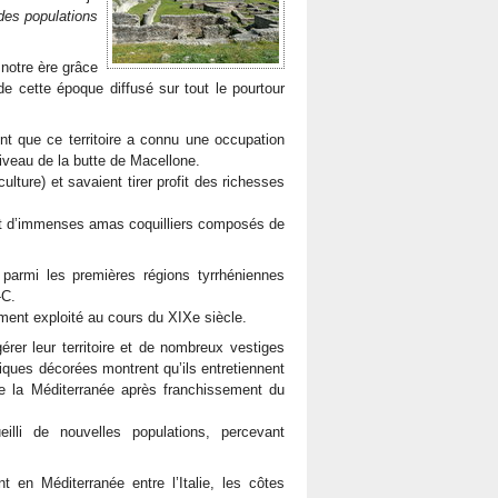
 des populations
notre ère grâce
de cette époque diffusé sur tout le pourtour
 que ce territoire a connu une occupation
niveau de la butte de Macellone.
ture) et savaient tirer profit des richesses
nt d’immenses amas coquilliers composés de
e parmi les premières régions tyrrhéniennes
-C.
ement exploité au cours du XIXe siècle.
érer leur territoire et de nombreux vestiges
iques décorées montrent qu’ils entretiennent
de la Méditerranée après franchissement du
illi de nouvelles populations, percevant
t en Méditerranée entre l’Italie, les côtes