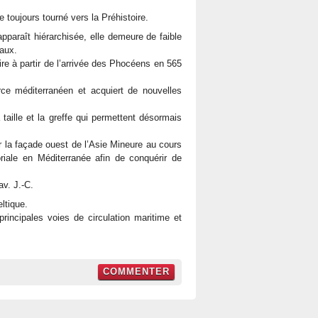
toujours tourné vers la Préhistoire.
 apparaît hiérarchisée, elle demeure de faible
iaux.
ire à partir de l’arrivée des Phocéens en 565
ce méditerranéen et acquiert de nouvelles
 taille et la greffe qui permettent désormais
ur la façade ouest de l’Asie Mineure au cours
oriale en Méditerranée afin de conquérir de
av. J.-C.
eltique.
rincipales voies de circulation maritime et
COMMENTER