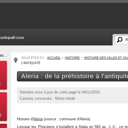
articipatif corse
s...
VOUS ÊTES ICI :
ACCUEIL
HISTOIRE
HISTOIRE DES VILLES ET V
L'ANTIQUITÉ
Aleria : de la préhistoire à l'antiquit
E
Dernière mise à jour de cette page le
04/11/2016
Cantons concernés : Moïta Verde
E
Histoire d'
Aleria
(source : commune d'Aleria)
Lorsque les Phocéens s’installent à Alalia en 565 av. J.-C., ce ter