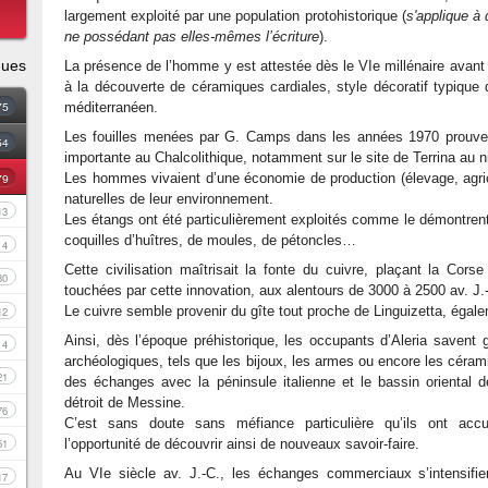
largement exploité par une population protohistorique (
s'applique à
ne possédant pas elles-mêmes l’écriture
).
ques
La présence de l’homme y est attestée dès le VIe millénaire avant 
à la découverte de céramiques cardiales, style décoratif typique 
75
méditerranéen.
Les fouilles menées par G. Camps dans les années 1970 prouvent
54
importante au Chalcolithique, notamment sur le site de Terrina au 
79
Les hommes vivaient d’une économie de production (élevage, agricul
naturelles de leur environnement.
13
Les étangs ont été particulièrement exploités comme le démontre
coquilles d’huîtres, de moules, de pétoncles…
4
Cette civilisation maîtrisait la fonte du cuivre, plaçant la Cors
30
touchées par cette innovation, aux alentours de 3000 à 2500 av. J.
Le cuivre semble provenir du gîte tout proche de Linguizetta, égal
12
Ainsi, dès l’époque préhistorique, les occupants d’Aleria savent g
4
archéologiques, tels que les bijoux, les armes ou encore les céram
21
des échanges avec la péninsule italienne et le bassin oriental 
détroit de Messine.
76
C’est sans doute sans méfiance particulière qu’ils ont accue
l’opportunité de découvrir ainsi de nouveaux savoir-faire.
51
Au VIe siècle av. J.-C., les échanges commerciaux s’intensifien
17