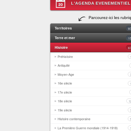
L'AGENDA EVENEMENTIEL
Parcourez-ici les rubri
Territoires
9
Terre et mer
1
Histoire
6
Préhistoire
Antiquité
Moyen-Age
16e siècle
17e siècle
18e siècle
1
19e siècle
Histoire contemporaine
La Première Guerre mondiale (1914-1918)