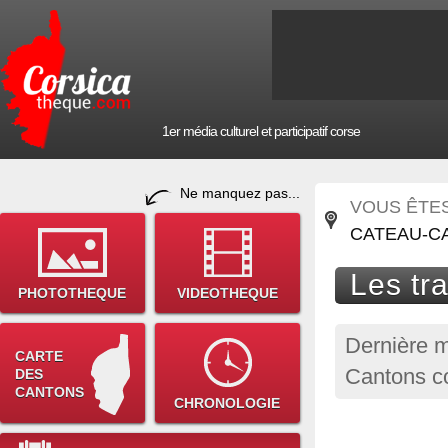
1er média culturel et participatif corse
Ne manquez pas...
VOUS ÊTES 
CATEAU-C
Les tr
PHOTOTHEQUE
VIDEOTHEQUE
Dernière m
CARTE
Cantons co
DES
CANTONS
CHRONOLOGIE