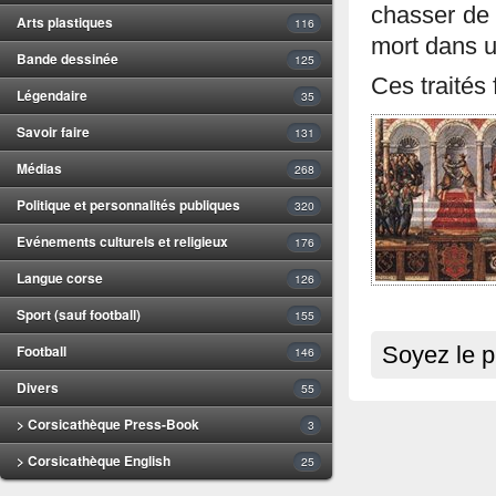
chasser de 
Arts plastiques
116
mort dans 
Bande dessinée
125
Ces traités 
Légendaire
35
Savoir faire
131
Médias
268
Politique et personnalités publiques
320
Evénements culturels et religieux
176
Langue corse
126
Sport (sauf football)
155
Football
Soyez le p
146
Divers
55
> Corsicathèque Press-Book
3
> Corsicathèque English
25