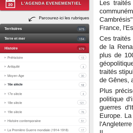
Les traité
L'AGENDA EVENEMENTIEL
communéme
Parcourez-ici les rubriques
Cambrésis", 
France, l'Es
Territoires
975
Ces traités
Terre et mer
154
de la Renai
Histoire
679
plus de 100
Préhistoire
13
géopolitiqu
Antiquité
4
traités sti
Moyen-Age
30
de Gênes, a
16e siècle
12
Plus préci
17e siècle
4
politique d'
18e siècle
121
guerres d'
19e siècle
76
Europe. La 
Histoire contemporaine
51
l'Angleterr
La Première Guerre mondiale (1914-1918)
17
II.