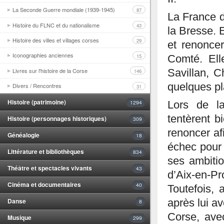
La Seconde Guerre mondiale (1939-1945)
87
La France d
Histoire du FLNC et du nationalisme
43
la Bresse. 
Histoire des villes et villages corses
29
et renoncer
Iconographies anciennes
15
Comté. Elle
Livres sur l'histoire de la Corse
Savillan, C
146
quelques pl
Divers / Rencontres
31
Histoire (patrimoine)
1294
Lors de la
tentèrent b
Histoire (personnages historiques)
309
renoncer afi
Généalogie
18
échec pou
Littérature et bibliothèques
834
ses ambiti
Théâtre et spectacles vivants
43
d’Aix-en-P
Cinéma et documentaires
40
Toutefois,
Danse
après lui a
8
Corse, avec
Musique
299