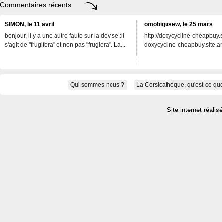
Commentaires récents
SIMON, le 11 avril
omobigusew, le 25 mars
bonjour, il y a une autre faute sur la devise :il
http://doxycycline-cheapbuy.si
s'agit de "frugifera" et non pas "frugiera". La...
doxycycline-cheapbuy.site.an
Qui sommes-nous ?
La Corsicathèque, qu'est-ce que
Site internet réalis