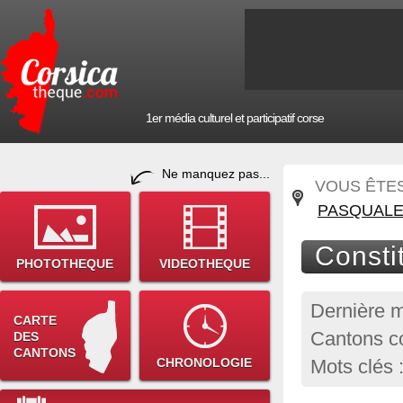
1er média culturel et participatif corse
Ne manquez pas...
VOUS ÊTES 
PASQUALE 
Consti
PHOTOTHEQUE
VIDEOTHEQUE
Dernière m
CARTE
Cantons co
DES
CANTONS
CHRONOLOGIE
Mots clés 