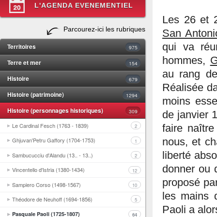
L'AGENDA EVENEMENTIEL
Les 26 et 
Parcourez-ici les rubriques
San Antoni
qui va réu
Territoires
975
hommes,
G
Terre et mer
154
au rang d
Histoire
679
Réalisée da
Histoire (patrimoine)
1294
moins essen
Histoire (personnages historiques)
309
de janvier 
Le Cardinal Fesch (1763 - 1839)
faire naît
2
nous, et c
Ghjuvan'Petru Gaffory (1704-1753)
1
liberté abso
Sambucucciu d'Alandu (13.. - 13..)
2
donner ou 
Vincentello d'Istria (1380-1434)
12
proposé par
Sampiero Corso (1498-1567)
10
les mains 
Théodore de Neuhoff (1694-1856)
5
Paoli a alor
Pasquale Paoli (1725-1807)
64