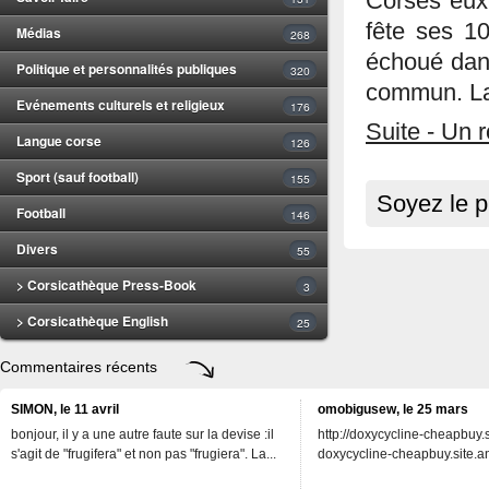
Corses eux
fête ses 1
Médias
268
échoué dans
Politique et personnalités publiques
320
commun. La 
Evénements culturels et religieux
176
Suite - Un 
Langue corse
126
Sport (sauf football)
155
Soyez le p
Football
146
Divers
55
> Corsicathèque Press-Book
3
> Corsicathèque English
25
Commentaires récents
SIMON, le 11 avril
omobigusew, le 25 mars
bonjour, il y a une autre faute sur la devise :il
http://doxycycline-cheapbuy.si
s'agit de "frugifera" et non pas "frugiera". La...
doxycycline-cheapbuy.site.an