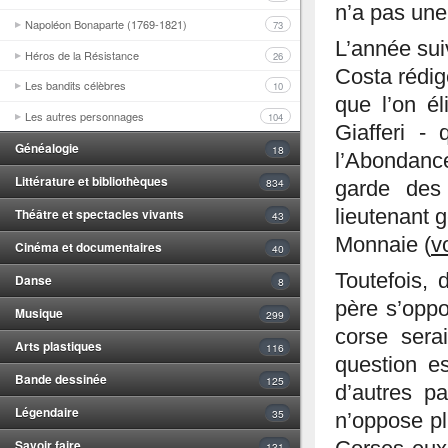
n’a pas une
Napoléon Bonaparte (1769-1821)
73
L’année sui
Héros de la Résistance
26
Costa rédi
Les bandits célèbres
10
que l’on é
Les autres personnages
104
Giafferi -
Généalogie
18
l’Abondance
Littérature et bibliothèques
834
garde des
Théâtre et spectacles vivants
lieutenant 
43
Monnaie (
v
Cinéma et documentaires
40
Toutefois, 
Danse
8
père s’oppo
Musique
299
corse sera
Arts plastiques
116
question e
Bande dessinée
125
d’autres pa
Légendaire
35
n’oppose pl
Savoir faire
131