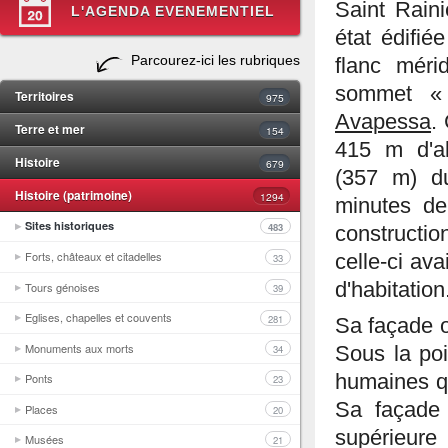
Saint Raini
L'AGENDA EVENEMENTIEL
état édifié
Parcourez-ici les rubriques
flanc méri
sommet «
Territoires
975
Avapessa
.
Terre et mer
154
415 m d'alt
Histoire
679
(357 m) du
Histoire (patrimoine)
1294
minutes de
Sites historiques
483
constructi
Forts, châteaux et citadelles
celle-ci ava
33
d'habitation
Tours génoises
39
Eglises, chapelles et couvents
281
Sa façade o
Monuments aux morts
34
Sous la poi
humaines qu
Ponts
23
Sa façade 
Places
20
supérieure
Musées
21