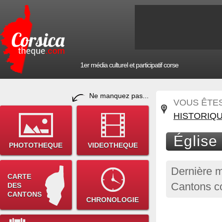
1er média culturel et participatif corse
Ne manquez pas...
VOUS ÊTES 
HISTORIQ
Église
PHOTOTHEQUE
VIDEOTHEQUE
Dernière m
CARTE
Cantons c
DES
CANTONS
CHRONOLOGIE