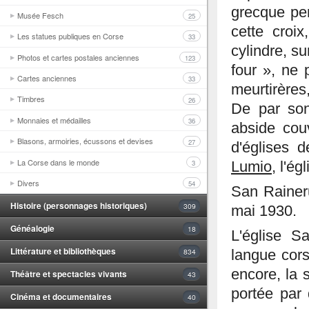
grecque per
Musée Fesch
25
cette croix
Les statues publiques en Corse
33
cylindre, s
Photos et cartes postales anciennes
123
four », ne 
Cartes anciennes
33
meurtirères
Timbres
26
De par son
Monnaies et médailles
36
abside cou
Blasons, armoiries, écussons et devises
27
d'églises 
La Corse dans le monde
3
Lumio
, l'é
Divers
54
San Rainer
Histoire (personnages historiques)
309
mai 1930.
Généalogie
18
L'église S
Littérature et bibliothèques
834
langue cors
encore, la s
Théâtre et spectacles vivants
43
portée par
Cinéma et documentaires
40