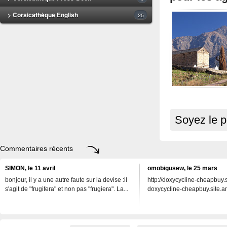
> Corsicathèque English
25
Soyez le p
Commentaires récents
SIMON, le 11 avril
omobigusew, le 25 mars
bonjour, il y a une autre faute sur la devise :il
http://doxycycline-cheapbuy.si
s'agit de "frugifera" et non pas "frugiera". La...
doxycycline-cheapbuy.site.an