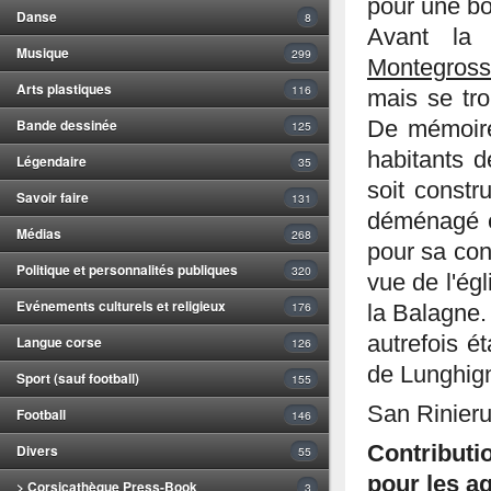
pour une bo
Danse
8
Avant la 
Musique
299
Montegros
Arts plastiques
116
mais se tro
Bande dessinée
De mémoire
125
habitants d
Légendaire
35
soit constr
Savoir faire
131
déménagé e
Médias
268
pour sa con
Politique et personnalités publiques
320
vue de l'égl
Evénements culturels et religieux
176
la Balagne.
autrefois é
Langue corse
126
de Lunghig
Sport (sauf football)
155
San Rinieru 
Football
146
Divers
Contributi
55
pour les ag
> Corsicathèque Press-Book
3