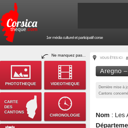
1er média culturel et participatif corse
Ne manquez pas...
VOUS ÊTES ICI :
A
Aregno –
PHOTOTHEQUE
VIDEOTHEQUE
Dernière mise à j
Cantons concerné
CARTE
DES
CANTONS
Nom
: Les 
CHRONOLOGIE
Départem