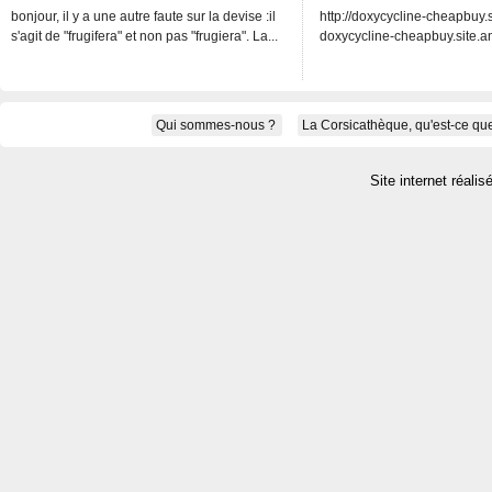
bonjour, il y a une autre faute sur la devise :il
http://doxycycline-cheapbuy.si
s'agit de "frugifera" et non pas "frugiera". La...
doxycycline-cheapbuy.site.an
Qui sommes-nous ?
La Corsicathèque, qu'est-ce que
Site internet réalis