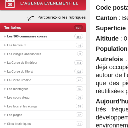
L'AGENDA EVENEMENTIEL
Code post
Canton
: B
Parcourez-ici les rubriques
Territoires
Superficie
975
Les 360 communes corses
361
Altitude
: 
Les hameaux
15
Populatio
Les villages abandonnés
3
Autrefois
La Corse de l'intérieur
144
déjà occupé
La Corse du littoral
122
autour de l
La Corse urbaine
41
que des pi
Les montagnes
35
réutilisées 
Les cours d'eau
76
Aujourd’h
Les lacs et les étangs
53
très fréq
Les plages
37
développ
Sites touristiques
11
environne