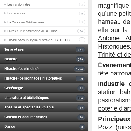
Les randonnées
magnifique
3
qu’une peti
Les sentiers
5
hameau de 
La Corse en Méditerranée
2
elle sur la
Livres sur le patrimoine de la Corse
66
Antoine A
I nostri paesi in lingua nustrale cù l'ADECEC
1
Historique
Terre et mer
154
Trinité et 
Histoire
679
Événemen
Histoire (patrimoine)
1294
fête patrona
Histoire (personnages historiques)
309
Industrie 
Généalogie
18
station ba
Littérature et bibliothèques
834
pastoralism
Théâtre et spectacles vivants
poterie d'ar
43
Cinéma et documentaires
40
Principaux
Pozzi (ruis
Danse
8