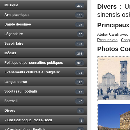
Musique
299
Divers
: U
sinensis os
Arts plastiques
116
Bande dessinée
Principau
125
Légendaire
35
Atelier Caruli avec 
l'Annunziata
-
Chape
Savoir faire
131
Photos Cor
Médias
268
Politique et personnalités publiques
320
Evénements culturels et religieux
176
Langue corse
126
Sport (sauf football)
155
Football
146
Divers
55
> Corsicathèque Press-Book
3
> Corsicathèque English
25