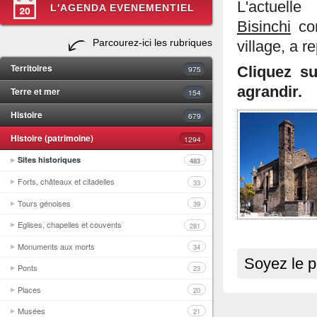
L'actue
L'AGENDA EVENEMENTIEL
Bisinchi
con
Parcourez-ici les rubriques
village, a r
Territoires
975
Cliquez s
agrandir.
Terre et mer
154
Histoire
679
Histoire (patrimoine)
1294
Sites historiques
483
Forts, châteaux et citadelles
33
Tours génoises
39
Eglises, chapelles et couvents
281
Monuments aux morts
34
Soyez le p
Ponts
23
Places
20
Musées
21