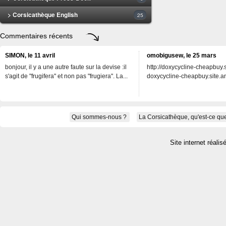
> Corsicathèque English
25
Commentaires récents
SIMON, le 11 avril
omobigusew, le 25 mars
bonjour, il y a une autre faute sur la devise :il
http://doxycycline-cheapbuy.si
s'agit de "frugifera" et non pas "frugiera". La...
doxycycline-cheapbuy.site.an
Qui sommes-nous ?
La Corsicathèque, qu'est-ce que
Site internet réalis