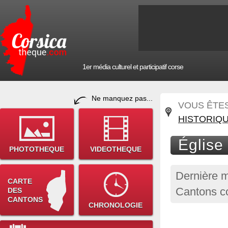
1er média culturel et participatif corse
Ne manquez pas...
VOUS ÊTES 
HISTORIQ
Église
PHOTOTHEQUE
VIDEOTHEQUE
Dernière m
CARTE
Cantons co
DES
CANTONS
CHRONOLOGIE