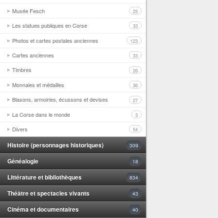
Musée Fesch
25
Les statues publiques en Corse
33
Photos et cartes postales anciennes
123
Cartes anciennes
33
Timbres
26
Monnaies et médailles
36
Blasons, armoiries, écussons et devises
27
La Corse dans le monde
3
Divers
54
Histoire (personnages historiques)
309
Généalogie
18
Littérature et bibliothèques
834
Théâtre et spectacles vivants
43
Cinéma et documentaires
40