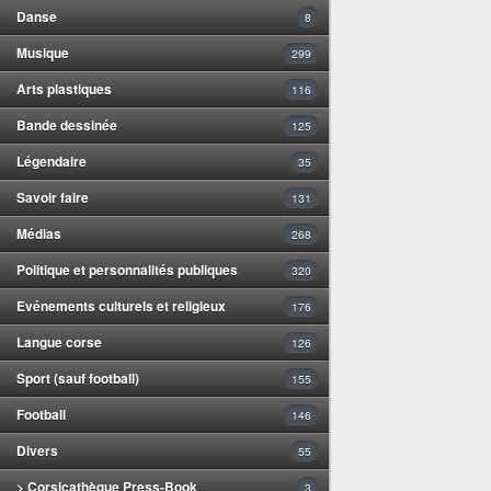
Danse
8
Musique
299
Arts plastiques
116
Bande dessinée
125
Légendaire
35
Savoir faire
131
Médias
268
Politique et personnalités publiques
320
Evénements culturels et religieux
176
Langue corse
126
Sport (sauf football)
155
Football
146
Divers
55
> Corsicathèque Press-Book
3