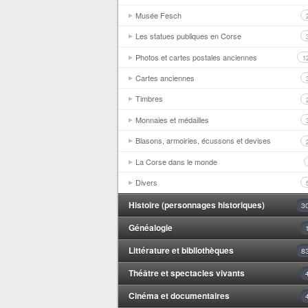
Musée Fesch
Les statues publiques en Corse
Photos et cartes postales anciennes
1
Cartes anciennes
Timbres
Monnaies et médailles
Blasons, armoiries, écussons et devises
La Corse dans le monde
Divers
Histoire (personnages historiques)
3
Généalogie
Littérature et bibliothèques
8
Théâtre et spectacles vivants
Cinéma et documentaires