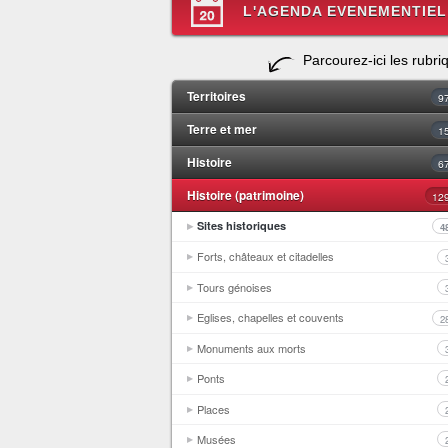
L'AGENDA EVENEMENTIEL
Parcourez-ici les rubri
Territoires
9
Terre et mer
1
Histoire
6
Histoire (patrimoine)
12
Sites historiques
4
Forts, châteaux et citadelles
Tours génoises
Eglises, chapelles et couvents
2
Monuments aux morts
Ponts
Places
Musées