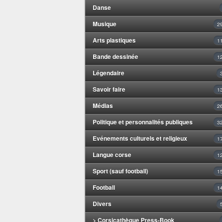
Danse
Musique
2
Arts plastiques
1
Bande dessinée
1
Légendaire
Savoir faire
1
Médias
2
Politique et personnalités publiques
3
Evénements culturels et religieux
1
Langue corse
1
Sport (sauf football)
1
Football
1
Divers
> Corsicathèque Press-Book