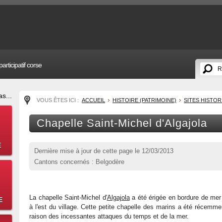
articipatif corse
s...
VOUS ÊTES ICI :
ACCUEIL
HISTOIRE (PATRIMOINE)
SITES HISTO
Chapelle Saint-Michel d'Algajola
E
Dernière mise à jour de cette page le
12/03/2013
Cantons concernés : Belgodère
La chapelle Saint-Michel d'
Algajola
a été érigée en bordure de mer 
E
à l'est du village. Cette petite chapelle des marins a été récemme
raison des incessantes attaques du temps et de la mer.