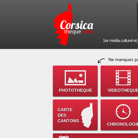
1er média culturel et p
Ne manquez pa
PHOTOTHEQUE
VIDEOTHEQU
CARTE
DES
CANTONS
CHRONOLOGI