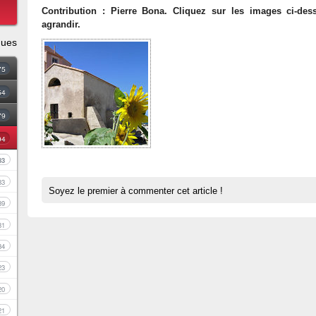
Contribution : Pierre Bona. Cliquez sur les images ci-des
agrandir.
ques
75
54
79
94
83
33
Soyez le premier à commenter cet article !
39
81
34
23
20
21