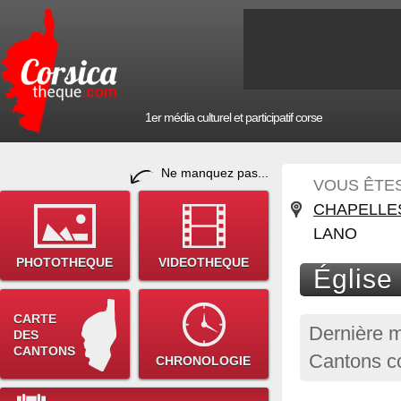
1er média culturel et participatif corse
Ne manquez pas...
VOUS ÊTES 
CHAPELLE
LANO
PHOTOTHEQUE
VIDEOTHEQUE
Église
CARTE
Dernière m
DES
CANTONS
Cantons c
CHRONOLOGIE