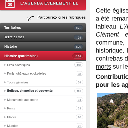
L'AGENDA EVENEMENTIEL
Cette églis
Parcourez-ici les rubriques
a été reman
tableau
L'
Territoires
975
Clément e
Terre et mer
154
commune, p
Histoire
679
historique.
Histoire (patrimoine)
1294
contrebas d
Sites historiques
483
morts
sur le
Forts, châteaux et citadelles
33
Contributi
Tours génoises
39
pour les ag
Eglises, chapelles et couvents
281
Monuments aux morts
34
Ponts
23
Places
20
Musées
21