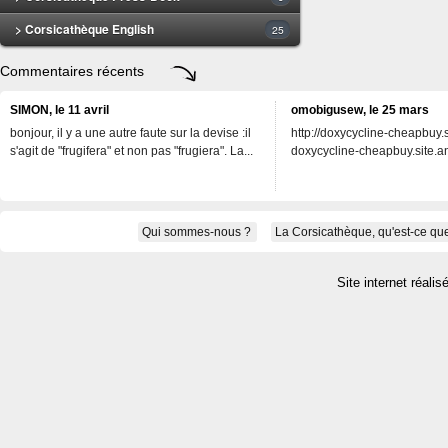
> Corsicathèque English
25
Commentaires récents
SIMON, le 11 avril
omobigusew, le 25 mars
bonjour, il y a une autre faute sur la devise :il
http://doxycycline-cheapbuy.si
s'agit de "frugifera" et non pas "frugiera". La...
doxycycline-cheapbuy.site.an
Qui sommes-nous ?
La Corsicathèque, qu'est-ce que
Site internet réalis