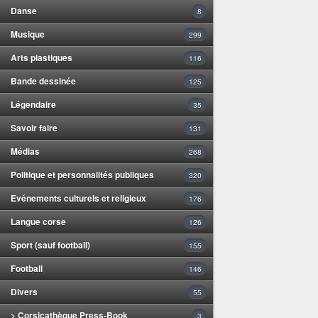
Danse
8
Musique
299
Arts plastiques
116
Bande dessinée
125
Légendaire
35
Savoir faire
131
Médias
268
Politique et personnalités publiques
320
Evénements culturels et religieux
176
Langue corse
126
Sport (sauf football)
155
Football
146
Divers
55
> Corsicathèque Press-Book
3