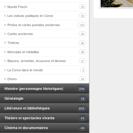
Musée Fesch
25
Les statues publiques en Corse
33
Photos et cartes postales anciennes
123
Cartes anciennes
33
Timbres
26
Monnaies et médailles
36
Blasons, armoiries, écussons et devises
27
La Corse dans le monde
3
Divers
54
Histoire (personnages historiques)
309
Généalogie
18
Littérature et bibliothèques
834
Théâtre et spectacles vivants
43
Cinéma et documentaires
40