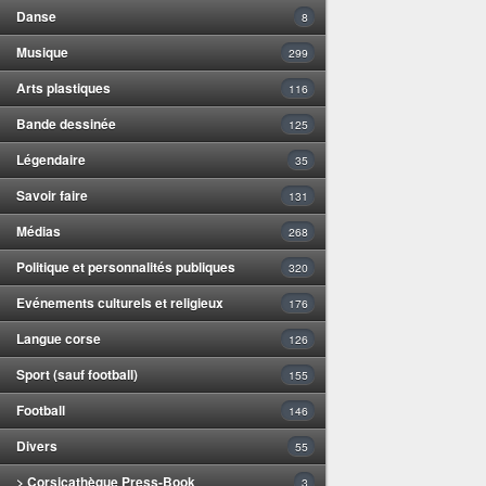
Danse
8
Musique
299
Arts plastiques
116
Bande dessinée
125
Légendaire
35
Savoir faire
131
Médias
268
Politique et personnalités publiques
320
Evénements culturels et religieux
176
Langue corse
126
Sport (sauf football)
155
Football
146
Divers
55
> Corsicathèque Press-Book
3