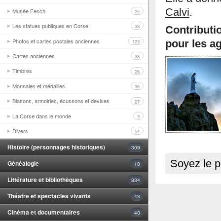
Calvi
.
Musée Fesch
25
Les statues publiques en Corse
33
Contributi
Photos et cartes postales anciennes
123
pour les ag
Cartes anciennes
33
Timbres
26
Monnaies et médailles
36
Blasons, armoiries, écussons et devises
27
La Corse dans le monde
3
Divers
54
Histoire (personnages historiques)
309
Soyez le p
Généalogie
18
Littérature et bibliothèques
834
Théâtre et spectacles vivants
43
Cinéma et documentaires
40