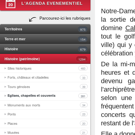
L'AGENDA EVENEMENTIEL
Notre-Dame 
Parcourez-ici les rubriques
la sortie 
domine
Cal
Territoires
975
tout le gol
Terre et mer
154
ville) qui 
Histoire
679
célébration
Histoire (patrimoine)
1294
De la mi-m
Sites historiques
483
heures et d
Forts, châteaux et citadelles
33
devenu ga
Tours génoises
39
l'archiprêt
Eglises, chapelles et couvents
281
selon une 
Monuments aux morts
fréquente
34
concerts q
Ponts
23
restant de l
Places
20
Musées
Elle a donn
21