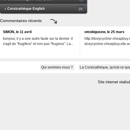
> Corsicathèque English
25
Commentaires récents
SIMON, le 11 avril
omobigusew, le 25 mars
bonjour, il y a une autre faute sur la devise :il
http://doxycycline-cheapbuy.si
s'agit de "frugifera" et non pas "frugiera". La...
doxycycline-cheapbuy.site.an
Qui sommes-nous ?
La Corsicathèque, qu'est-ce que
Site internet réalis