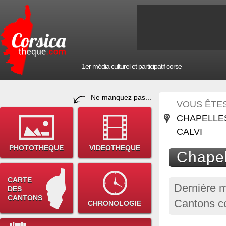
1er média culturel et participatif corse
Ne manquez pas...
VOUS ÊTES 
CHAPELLE
CALVI
PHOTOTHEQUE
VIDEOTHEQUE
Chapel
CARTE
Dernière m
DES
CANTONS
Cantons co
CHRONOLOGIE