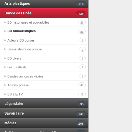
Arts plastiques
116
Bande dessinée
125
BD historiques et ado-adultes
29
BD humoristiques
20
Auteurs BD corses
9
Dessinateurs de presse
3
BD divers
3
Les Festivals
2
Bandes annonces vidéos
6
Articles presse
41
BD à la TV
12
Légendaire
35
Savoir faire
131
Médias
268