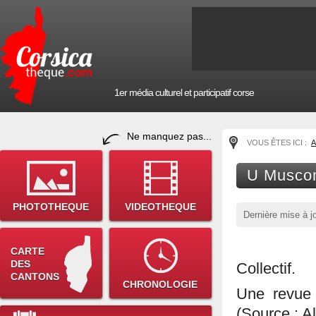
1er média culturel et participatif corse
Ne manquez pas...
VOUS ÊTES ICI :
A
U Muscon
PHOTOTHEQUE
VIDEOTHEQUE
Dernière mise à j
CARTE
DES
Collectif.
CANTONS
CHRONOLOGIE
Une revue
(Source : A