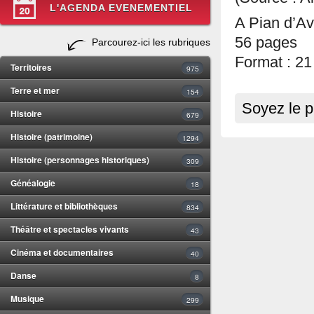
L'AGENDA EVENEMENTIEL
A Pian d’Av
56 pages
Parcourez-ici les rubriques
Format : 21
Territoires
975
Terre et mer
154
Soyez le p
Histoire
679
Histoire (patrimoine)
1294
Histoire (personnages historiques)
309
Généalogie
18
Littérature et bibliothèques
834
Théâtre et spectacles vivants
43
Cinéma et documentaires
40
Danse
8
Musique
299