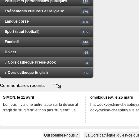
Politique et personnalités publiques
320
Evénements culturels et religieux
176
Langue corse
126
Sport (sauf football)
155
Football
146
Divers
55
> Corsicathèque Press-Book
3
> Corsicathèque English
25
Commentaires récents
SIMON, le 11 avril
omobigusew, le 25 mars
bonjour, il y a une autre faute sur la devise :il
http://doxycycline-cheapbuy.si
s'agit de "frugifera" et non pas "frugiera". La...
doxycycline-cheapbuy.site.an
Qui sommes-nous ?
La Corsicathèque, qu'est-ce que