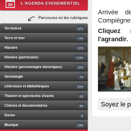
L'AGENDA EVENEMENTIEL
Arrivée d
Parcourez-ici les rubriques
Compiègne 
Territoires
975
Cliquez 
Terre et mer
l'agrandir.
154
Histoire
679
Histoire (patrimoine)
1294
Histoire (personnages historiques)
309
Généalogie
18
Littérature et bibliothèques
834
Théâtre et spectacles vivants
43
Soyez le p
Cinéma et documentaires
40
Danse
8
Musique
299