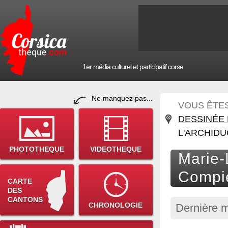
1er média culturel et participatif corse
Ne manquez pas...
VOUS ÊTES 
DESSINÉE 
L'ARCHIDU
PHOTOTHEQUE
VIDEOTHEQUE
Marie-
Compiè
CARTE
DES
CANTONS
CHRONOLOGIE
Dernière m