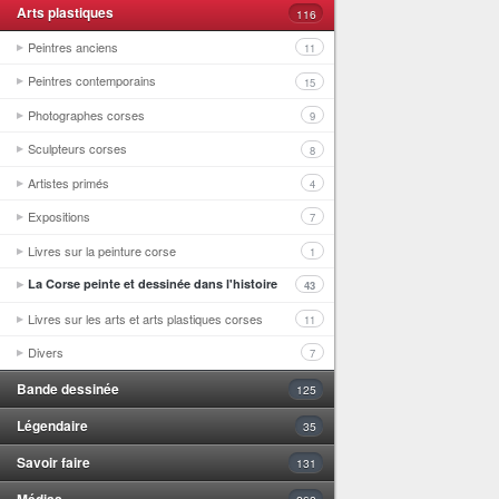
Arts plastiques
116
Peintres anciens
11
Peintres contemporains
15
Photographes corses
9
Sculpteurs corses
8
Artistes primés
4
Expositions
7
Livres sur la peinture corse
1
La Corse peinte et dessinée dans l'histoire
43
Livres sur les arts et arts plastiques corses
11
Divers
7
Bande dessinée
125
Légendaire
35
Savoir faire
131
Médias