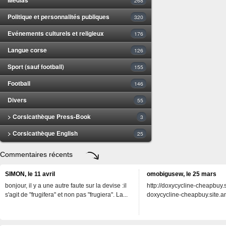
268
Politique et personnalités publiques
320
Evénements culturels et religieux
176
Langue corse
126
Sport (sauf football)
155
Football
146
Divers
55
> Corsicathèque Press-Book
3
> Corsicathèque English
25
Commentaires récents
SIMON, le 11 avril
omobigusew, le 25 mars
bonjour, il y a une autre faute sur la devise :il
http://doxycycline-cheapbuy.si
s'agit de "frugifera" et non pas "frugiera". La...
doxycycline-cheapbuy.site.an