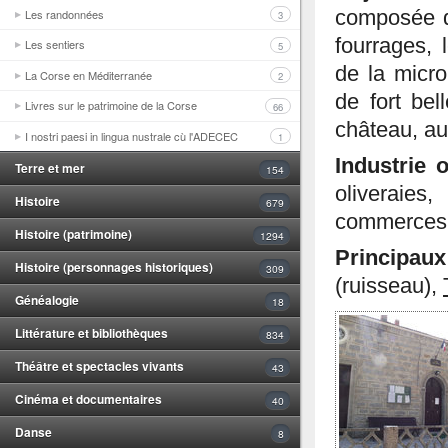
Les randonnées
composée de
3
fourrages,
Les sentiers
5
de la micro
La Corse en Méditerranée
2
de fort bel
Livres sur le patrimoine de la Corse
66
château, au
I nostri paesi in lingua nustrale cù l'ADECEC
1
Industrie o
Terre et mer
154
oliveraies
Histoire
679
commerces
Histoire (patrimoine)
1294
Principaux
Histoire (personnages historiques)
309
(ruisseau),
Généalogie
18
Littérature et bibliothèques
834
Théâtre et spectacles vivants
43
Cinéma et documentaires
40
Danse
8