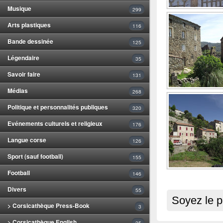
Musique
299
Arts plastiques
116
Bande dessinée
125
Légendaire
35
Savoir faire
131
Médias
268
Politique et personnalités publiques
320
Evénements culturels et religieux
176
Langue corse
126
Sport (sauf football)
155
Football
146
Divers
55
Soyez le p
> Corsicathèque Press-Book
3
> Corsicathèque English
25