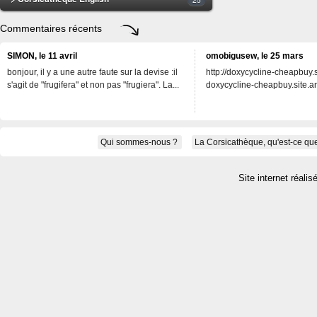
Commentaires récents
SIMON, le 11 avril
omobigusew, le 25 mars
bonjour, il y a une autre faute sur la devise :il
http://doxycycline-cheapbuy.si
s'agit de "frugifera" et non pas "frugiera". La...
doxycycline-cheapbuy.site.an
Qui sommes-nous ?
La Corsicathèque, qu'est-ce que
Site internet réalis