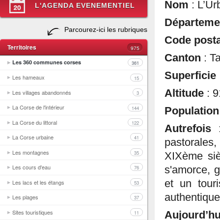
Nom
: L’Ur
L'AGENDA EVENEMENTIEL
Départem
Parcourez-ici les rubriques
Code post
Territoires
975
Canton
: T
Les 360 communes corses
361
Superficie
Les hameaux
15
Altitude
: 9
Les villages abandonnés
3
La Corse de l'intérieur
144
Population
La Corse du littoral
122
Autrefois
:
La Corse urbaine
41
pastorales,
Les montagnes
35
XIXème siè
Les cours d'eau
s'amorce, g
76
et un tou
Les lacs et les étangs
53
authentique
Les plages
37
Sites touristiques
11
Aujourd’hu