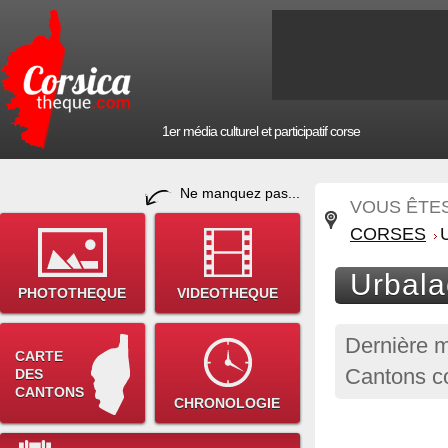
1er média culturel et participatif corse
Ne manquez pas...
VOUS ÊTES 
CORSES
Urbala
PHOTOTHEQUE
VIDEOTHEQUE
Dernière m
CARTE
Cantons c
DES
CANTONS
CHRONOLOGIE