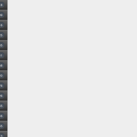
8
99
16
25
35
31
68
20
76
26
55
46
55
3