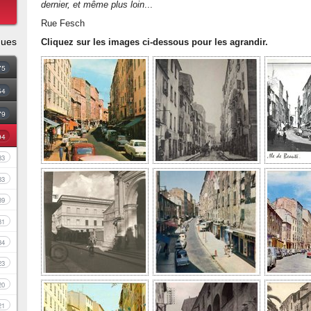
dernier, et même plus loin
...
Rue Fesch
ques
Cliquez sur les images ci-dessous pour les agrandir.
75
54
79
94
83
33
39
81
34
23
20
21