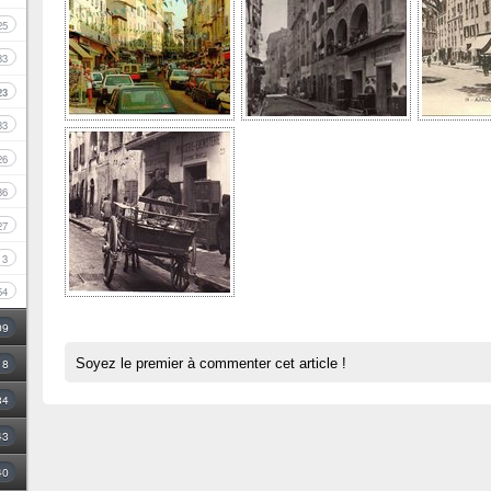
25
33
23
33
26
36
27
3
54
09
Soyez le premier à commenter cet article !
18
34
43
40