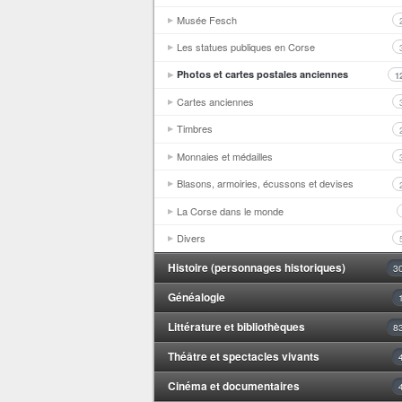
Musée Fesch
Les statues publiques en Corse
Photos et cartes postales anciennes
1
Cartes anciennes
Timbres
Monnaies et médailles
Blasons, armoiries, écussons et devises
La Corse dans le monde
Divers
Histoire (personnages historiques)
3
Généalogie
Littérature et bibliothèques
8
Théâtre et spectacles vivants
Cinéma et documentaires