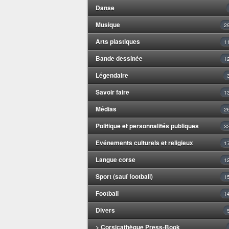
Danse
Musique
2
Arts plastiques
1
Bande dessinée
1
Légendaire
Savoir faire
1
Médias
2
Politique et personnalités publiques
3
Evénements culturels et religieux
1
Langue corse
1
Sport (sauf football)
1
Football
1
Divers
> Corsicathèque Press-Book