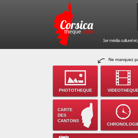
1er média culturel et p
Ne manquez pa
PHOTOTHEQUE
VIDEOTHEQU
CARTE
DES
CANTONS
CHRONOLOGI