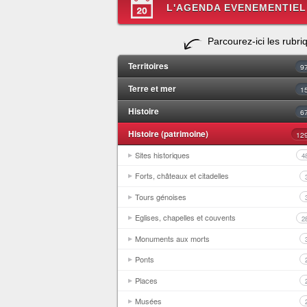
L'AGENDA EVENEMENTIEL
Parcourez-ici les rubri
Territoires
9
Terre et mer
1
Histoire
6
Histoire (patrimoine)
12
Sites historiques
4
Forts, châteaux et citadelles
Tours génoises
Eglises, chapelles et couvents
2
Monuments aux morts
Ponts
Places
Musées