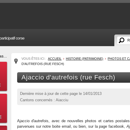
articipatif corse
s...
VOUS ÊTES ICI :
ACCUEIL
HISTOIRE (PATRIMOINE)
PHOTOS ET C
D'AUTREFOIS (RUE FESCH)
Ajaccio d'autrefois (rue Fesch)
E
Dernière mise à jour de cette page le
14/01/2013
Cantons concernés : Aiacciu
E
Ajaccio d'autrefois, avec de nouvelles photos et cartes postale
parvenues sur notre boite email, ou bien, sur la page facebook,
Aj