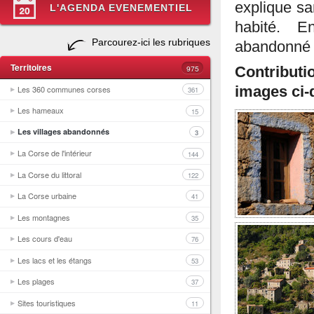
explique san
L'AGENDA EVENEMENTIEL
habité. E
Parcourez-ici les rubriques
abandonné
Territoires
975
Contributi
Les 360 communes corses
images ci-
361
Les hameaux
15
Les villages abandonnés
3
La Corse de l'intérieur
144
La Corse du littoral
122
La Corse urbaine
41
Les montagnes
35
Les cours d'eau
76
Les lacs et les étangs
53
Les plages
37
Sites touristiques
11