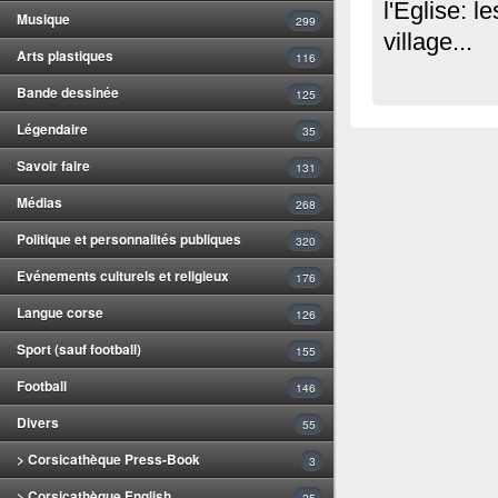
l'Eglise: l
Musique
299
village...
Arts plastiques
116
Bande dessinée
125
Légendaire
35
Savoir faire
131
Médias
268
Politique et personnalités publiques
320
Evénements culturels et religieux
176
Langue corse
126
Sport (sauf football)
155
Football
146
Divers
55
> Corsicathèque Press-Book
3
> Corsicathèque English
25