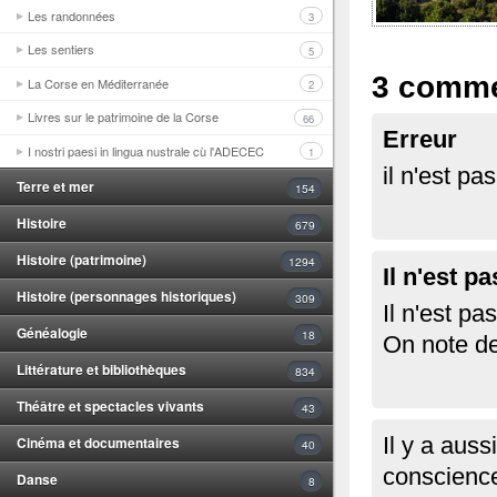
Les randonnées
3
Les sentiers
5
3 comme
La Corse en Méditerranée
2
Livres sur le patrimoine de la Corse
66
Erreur
I nostri paesi in lingua nustrale cù l'ADECEC
1
il n'est p
Terre et mer
154
Histoire
679
Histoire (patrimoine)
1294
Il n'est 
Histoire (personnages historiques)
309
Il n'est p
Généalogie
18
On note de
Littérature et bibliothèques
834
Théâtre et spectacles vivants
43
Il y a aus
Cinéma et documentaires
40
conscience
Danse
8