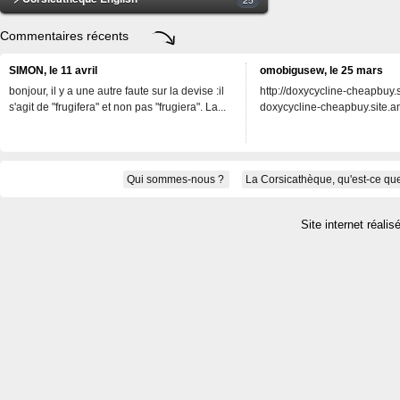
Commentaires récents
SIMON, le 11 avril
omobigusew, le 25 mars
bonjour, il y a une autre faute sur la devise :il
http://doxycycline-cheapbuy.si
s'agit de "frugifera" et non pas "frugiera". La...
doxycycline-cheapbuy.site.an
Qui sommes-nous ?
La Corsicathèque, qu'est-ce que
Site internet réalis