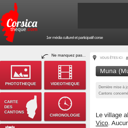
1er média culturel et participatif corse
Ne manquez pas...
VOUS ÊTES ICI :
A
Muna (Mu
PHOTOTHEQUE
VIDEOTHEQUE
Dernière mise à j
Cantons concerné
CARTE
DES
CANTONS
Le village 
CHRONOLOGIE
Vico
. Aucun