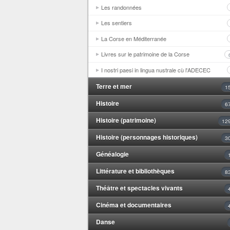
Les randonnées
Les sentiers
La Corse en Méditerranée
Livres sur le patrimoine de la Corse
I nostri paesi in lingua nustrale cù l'ADECEC
Terre et mer
1
Histoire
6
Histoire (patrimoine)
12
Histoire (personnages historiques)
3
Généalogie
Littérature et bibliothèques
8
Théâtre et spectacles vivants
Cinéma et documentaires
Danse