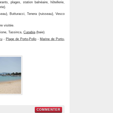
rants, plages, station balnéaire, hôtellerie,
rie).
seau), Butturacci, Tenera (ruisseau), Vesco
e visitée.
ccione, Tassinca,
Cupabia
(baie).
zu
-
Plage de Porto-Pollo
-
Marine de Porto-
COMMENTER