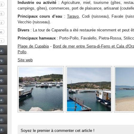
Industrie ou activité
: Agriculture, miel, tourisme (gîtes, restau
3
campings, gîtes), commerces, port de plaisance, artisanat (coutelle
5
Principaux cours d’eau
:
Taravo
, Codi (ruisseau), Favale (ruis
Vecchio (ruisseau).
2
Divers
: La tour de Capanella a été restaurée récemment et peut êtr
66
Principaux hameaux
: Porto-Pollo, Favalello, Pietra-Rossa, Stili
1
Plage de Cupabia
-
Bord de mer entre Serra-di-Ferro et Cala d'Or
54
Pollo
.
Site web
79
94
09
18
34
43
40
8
Soyez le premier à commenter cet article !