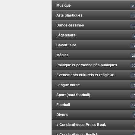
Musique
2
Arts plastiques
1
Bande dessinée
1
Légendaire
Savoir faire
1
Médias
2
Politique et personnalités publiques
3
Evénements culturels et religieux
1
Langue corse
1
Sport (sauf football)
1
Football
1
Divers
> Corsicathèque Press-Book
> Corsicathèque English