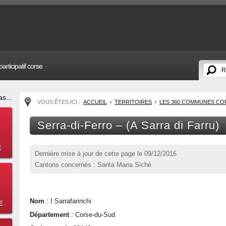
articipatif corse
s...
VOUS ÊTES ICI :
ACCUEIL
TERRITOIRES
LES 360 COMMUNES CO
Serra-di-Ferro – (A Sarra di Farru)
E
Dernière mise à jour de cette page le
09/12/2016
Cantons concernés : Santa Maria Sichè
Nom
: I Sarrafarinchi
E
Département
: Corse-du-Sud