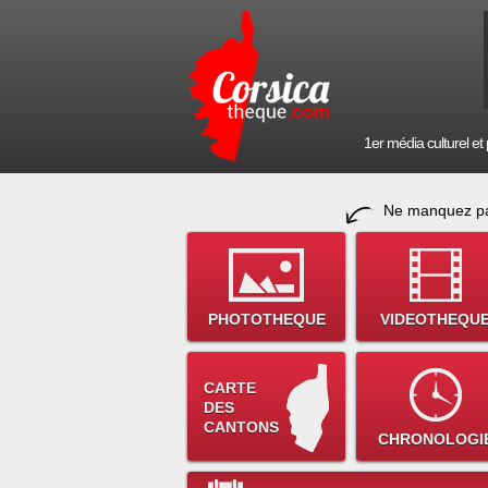
1er média culturel et p
Ne manquez pa
PHOTOTHEQUE
VIDEOTHEQU
CARTE
DES
CANTONS
CHRONOLOGI