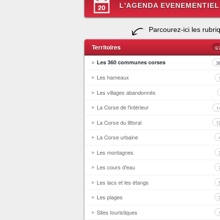
L'AGENDA EVENEMENTIEL
Parcourez-ici les rubri
Territoires
9
Les 360 communes corses
3
Les hameaux
Les villages abandonnés
La Corse de l'intérieur
1
La Corse du littoral
1
La Corse urbaine
Les montagnes
Les cours d'eau
Les lacs et les étangs
Les plages
Sites touristiques