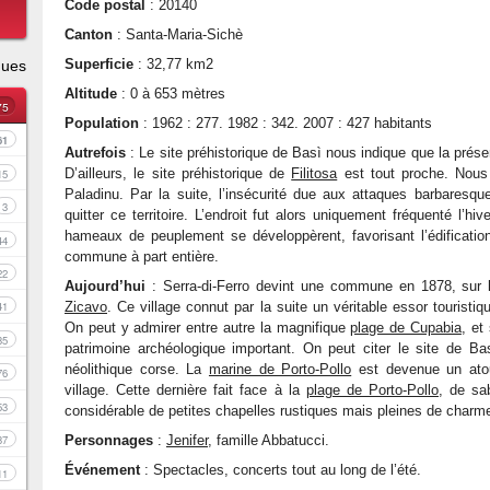
Code postal
: 20140
Canton
: Santa-Maria-Sichè
Superficie
: 32,77 km2
ques
Altitude
: 0 à 653 mètres
75
Population
: 1962 : 277. 1982 : 342. 2007 : 427 habitants
61
Autrefois
: Le site préhistorique de Basì nous indique que la prés
D’ailleurs, le site préhistorique de
Filitosa
est tout proche. Nous
15
Paladinu. Par la suite, l’insécurité due aux attaques barbaresqu
3
quitter ce territoire. L’endroit fut alors uniquement fréquenté l’
hameaux de peuplement se développèrent, favorisant l’édification 
44
commune à part entière.
22
Aujourd’hui
: Serra-di-Ferro devint une commune en 1878, sur 
Zicavo
. Ce village connut par la suite un véritable essor touristiq
41
On peut y admirer entre autre la magnifique
plage de Cupabia
, et
35
patrimoine archéologique important. On peut citer le site de 
néolithique corse. La
marine de Porto-Pollo
est devenue un atou
76
village. Cette dernière fait face à la
plage de Porto-Pollo
, de sa
53
considérable de petites chapelles rustiques mais pleines de charm
Personnages
:
Jenifer
, famille Abbatucci.
37
Événement
: Spectacles, concerts tout au long de l’été.
11