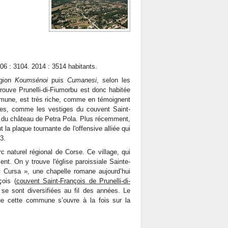
06 : 3104. 2014 : 3514 habitants.
égion
Koumsénoi
puis
Cumanesi
, selon les
rouve Prunelli-di-Fiumorbu est donc habitée
ommune, est très riche, comme en témoignent
res, comme les vestiges du couvent Saint-
ne du château de Petra Pola. Plus récemment,
la plaque tournante de l'offensive alliée qui
3.
c naturel régional de Corse. Ce village, qui
nt. On y trouve l'église paroissiale Sainte-
 « Cursa », une chapelle romane aujourd’hui
çois (
couvent Saint-François de Prunelli-di-
se sont diversifiées au fil des années. Le
ue cette commune s’ouvre à la fois sur la