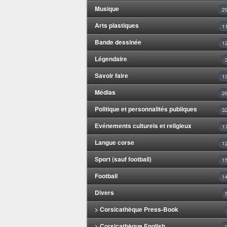
Musique
2
Arts plastiques
1
Bande dessinée
1
Légendaire
Savoir faire
1
Médias
2
Politique et personnalités publiques
3
Evénements culturels et religieux
1
Langue corse
1
Sport (sauf football)
1
Football
1
Divers
> Corsicathèque Press-Book
> Corsicathèque English