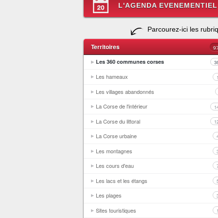
L'AGENDA EVENEMENTIEL
Parcourez-ici les rubri
Territoires
9
Les 360 communes corses
3
Les hameaux
Les villages abandonnés
La Corse de l'intérieur
1
La Corse du littoral
1
La Corse urbaine
Les montagnes
Les cours d'eau
Les lacs et les étangs
Les plages
Sites touristiques