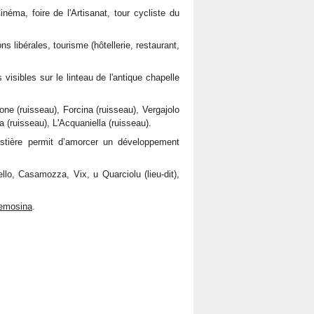
éma, foire de l'Artisanat, tour cycliste du
s libérales, tourisme (hôtellerie, restaurant,
isibles sur le linteau de l'antique chapelle
one (ruisseau), Forcina (ruisseau), Vergajolo
a (ruisseau), L'Acquaniella (ruisseau).
estière permit d’amorcer un développement
llo, Casamozza, Vix, u Quarciolu (lieu-dit),
nemosina
.