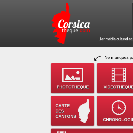
1er média culturel et p
Ne manquez pa
PHOTOTHEQUE
VIDEOTHEQU
CARTE
DES
CANTONS
CHRONOLOGI