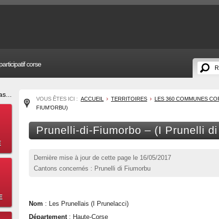
articipatif corse
s...
VOUS ÊTES ICI :
ACCUEIL
TERRITOIRES
LES 360 COMMUNES CO
FIUM’ORBU)
Prunelli-di-Fiumorbo – (I Prunelli d
E
Dernière mise à jour de cette page le
16/05/2017
Cantons concernés : Prunelli di Fiumorbu
E
Nom
: Les Prunellais (I Prunelacci)
Département
: Haute-Corse