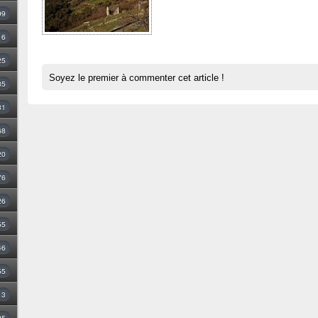
99
16
25
Soyez le premier à commenter cet article !
35
31
68
20
76
26
55
46
55
3
25