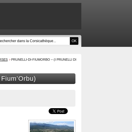
RSES
PRUNELLI-DI-FIUMORBO – (I PRUNELLI DI
i Fium’Orbu)