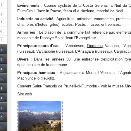
3
Evénements
: Course cycliste de la Costa Serena, la Nuit du Cin
Fium'Orbu, Jazz in Paese, festa di a Nazione, marché de Noël.
5
Industrie ou activité
: Agriculture, artisanat, commerces, profession
2
chambres d’hôtes, gîtes), écoles, Poste, musée, entreprises.
66
Armoiries
: Le blason de la commune fait référence aux éléments v
monacale de l'abbaye Saint-Jean l’Evangéliste.
1
Principaux cours d’eau
: L’Abbatescu,
Fiumorbo
, Varagno, L'Agn
54
(ruisseau), Varciapone (ruisseau), L’Anzagara (ruisseau), Carpinicci
79
Divers
: Dans les années 30, une entreprise d'exploitation for
spectaculaire de la commune.
94
Principaux hameaux
: Migliacciaro, a Morta, L’Abbazia, L’Agnate
Machiuncello (lieu-dit).
09
Couvent Saint-François de Prunelli-di-Fiumorbu
-
Voir le musée M
18
Site web
34
43
40
8