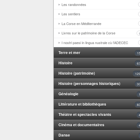
Les randonnées
Les sentiers
La Corse en Méditerranée
Livres sur le patrimoine de la Corse
I nostri paesi in lingua nustrale cù l'ADECEC
Terre et mer
1
Histoire
6
Histoire (patrimoine)
12
Histoire (personnages historiques)
3
Généalogie
Littérature et bibliothèques
8
Théâtre et spectacles vivants
Cinéma et documentaires
Danse