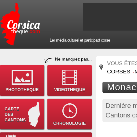
1er média culturel et participatif corse
Ne manquez pas...
VOUS ÊTES 
CORSES
Monaci
PHOTOTHEQUE
VIDEOTHEQUE
Dernière m
CARTE
Cantons co
DES
CANTONS
CHRONOLOGIE