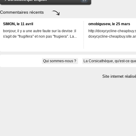
Commentaires récents
SIMON, le 11 avril
omobigusew, le 25 mars
bonjour, il y a une autre faute sur la devise :il
http://doxycycline-cheapbuy.si
s'agit de "frugifera" et non pas "frugiera". La...
doxycycline-cheapbuy.site.an
Qui sommes-nous ?
La Corsicathèque, qu'est-ce que
Site internet réalis