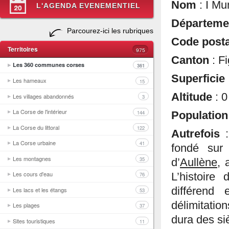
Nom
: I Mu
L'AGENDA EVENEMENTIEL
Départem
Parcourez-ici les rubriques
Code post
Territoires
975
Canton
: Fi
Les 360 communes corses
361
Superficie
Les hameaux
15
Altitude
: 
Les villages abandonnés
3
La Corse de l'intérieur
144
Populatio
La Corse du littoral
122
Autrefois
La Corse urbaine
41
fondé sur
Les montagnes
35
d’
Aullène
, 
Les cours d'eau
L’histoire
76
différend
Les lacs et les étangs
53
délimitatio
Les plages
37
dura des si
Sites touristiques
11