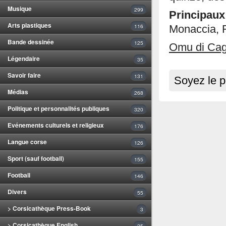
Musique
299
Principa
Arts plastiques
116
Monaccia, R
Bande dessinée
125
Omu di Ca
Légendaire
35
Savoir faire
131
Soyez le p
Médias
268
Politique et personnalités publiques
320
Evénements culturels et religieux
176
Langue corse
126
Sport (sauf football)
155
Football
146
Divers
55
> Corsicathèque Press-Book
3
> Corsicathèque English
25