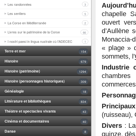
Les randonnées
Aujourd’h
3
chapelle S
Les sentiers
5
ouvert ver
La Corse en Méditerranée
2
d’Aullène s
Livres sur le patrimoine de la Corse
66
Monaccia-
I nostri paesi in lingua nustrale cù l'ADECEC
1
« plage » d
Terre et mer
154
sommets, l'
Histoire
679
Industrie 
Histoire (patrimoine)
1294
chambres 
Histoire (personnages historiques)
309
commerces, 
Généalogie
18
Personnag
Littérature et bibliothèques
834
Principau
Théâtre et spectacles vivants
43
(ruisseau), 
Cinéma et documentaires
40
Divers
: La
Danse
8
quinze, dès