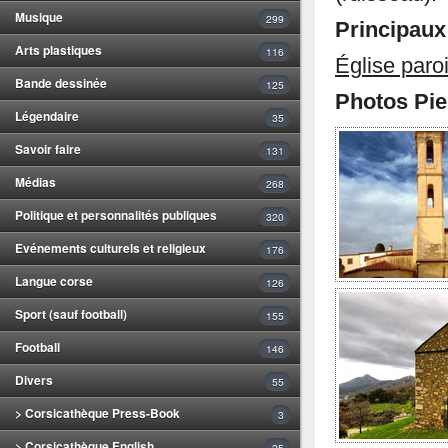
Musique
299
Principau
Arts plastiques
116
Église paro
Bande dessinée
125
Photos Pie
Légendaire
35
Savoir faire
131
Médias
268
Politique et personnalités publiques
320
Evénements culturels et religieux
176
Langue corse
126
Sport (sauf football)
155
Football
146
Divers
55
> Corsicathèque Press-Book
3
> Corsicathèque English
25