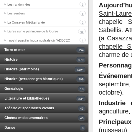
Les randonnées
Aujourd’hu
3
Saint-Laure
Les sentiers
5
chapelle 
La Corse en Méditerranée
2
Sabellis. At
Livres sur le patrimoine de la Corse
66
(a Casazza)
I nostri paesi in lingua nustrale cù l'ADECEC
1
chapelle 
Terre et mer
154
charme de c
Histoire
679
Personna
Histoire (patrimoine)
1294
Événemen
Histoire (personnages historiques)
309
septembre,
Généalogie
18
octobre).
Littérature et bibliothèques
834
Industrie 
Théâtre et spectacles vivants
43
agriculture
Cinéma et documentaires
40
Principau
Danse
8
(ruisseau).