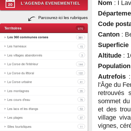
Nom
: I La
L'AGENDA EVENEMENTIEL
Départem
Parcourez-ici les rubriques
Code posta
Territoires
975
Canton
: B
Les 360 communes corses
361
Superficie
Les hameaux
15
Altitude
: 
Les villages abandonnés
3
La Corse de l'intérieur
144
Populatio
La Corse du littoral
122
Autrefois
La Corse urbaine
41
l'Âge du Fe
Les montagnes
35
retrouvés 
Les cours d'eau
sommet du 
76
et des tro
Les lacs et les étangs
53
village viv
Les plages
37
vignes, cér
Sites touristiques
11