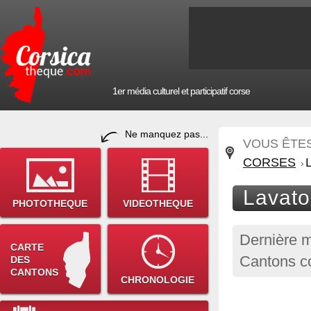
1er média culturel et participatif corse
Ne manquez pas...
VOUS ÊTES 
CORSES
Lavato
PHOTOTHEQUE
VIDEOTHEQUE
Dernière m
CARTE
Cantons c
DES
CANTONS
CHRONOLOGIE