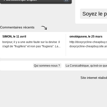
Soyez le p
Commentaires récents
SIMON, le 11 avril
omobigusew, le 25 mars
bonjour, il y a une autre faute sur la devise :il
http://doxycycline-cheapbuy.si
s'agit de "frugifera" et non pas "frugiera". La...
doxycycline-cheapbuy.site.an
Qui sommes-nous ?
La Corsicathèque, qu'est-ce que
Site internet réalis