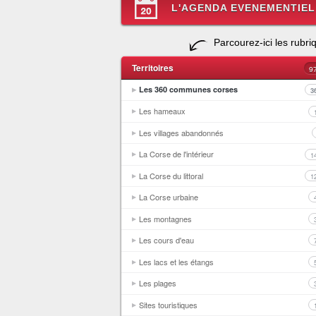
L'AGENDA EVENEMENTIEL
Parcourez-ici les rubri
Territoires
9
Les 360 communes corses
3
Les hameaux
Les villages abandonnés
La Corse de l'intérieur
1
La Corse du littoral
1
La Corse urbaine
Les montagnes
Les cours d'eau
Les lacs et les étangs
Les plages
Sites touristiques