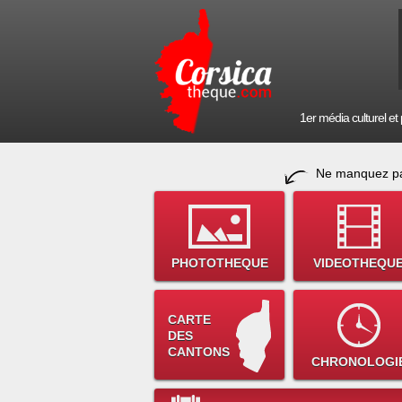
1er média culturel et p
Ne manquez pa
PHOTOTHEQUE
VIDEOTHEQU
CARTE
DES
CANTONS
CHRONOLOGI