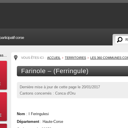
articipatif corse
s...
VOUS ÊTES ICI :
ACCUEIL
TERRITOIRES
LES 360 COMMUNES CO
Farinole – (Ferringule)
E
Dernière mise à jour de cette page le
20/01/2017
Cantons concernés : Conca d'Oru
Nom
: I Feringulesi
E
Département
: Haute-Corse