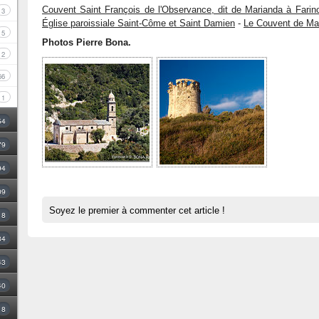
Couvent Saint François de l'Observance, dit de Marianda à Farin
3
Église paroissiale Saint-Côme et Saint Damien
-
Le Couvent de Mar
5
Photos Pierre Bona.
2
66
1
54
79
94
09
Soyez le premier à commenter cet article !
18
34
43
40
8