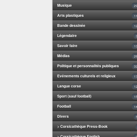
Musique
2
Arts plastiques
1
Bande dessinée
1
Légendaire
Savoir faire
1
Médias
2
Politique et personnalités publiques
3
Evénements culturels et religieux
1
Langue corse
1
Sport (sauf football)
1
Football
1
Divers
> Corsicathèque Press-Book
> Corsicathèque English