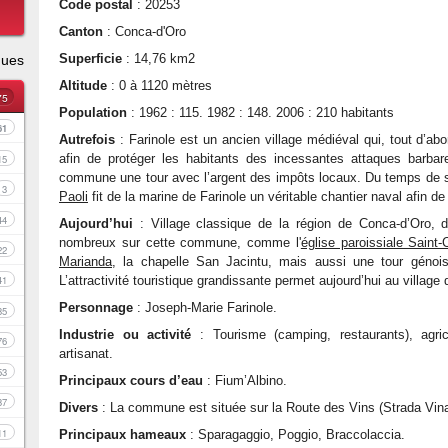
Code postal
: 20253
Canton
: Conca-d'Oro
Superficie
: 14,76 km2
ques
Altitude
: 0 à 1120 mètres
75
Population
: 1962 : 115. 1982 : 148. 2006 : 210 habitants
61
Autrefois
: Farinole est un ancien village médiéval qui, tout d’abo
afin de protéger les habitants des incessantes attaques barbare
15
commune une tour avec l’argent des impôts locaux. Du temps de s
3
Paoli
fit de la marine de Farinole un véritable chantier naval afin de
44
Aujourd’hui
: Village classique de la région de Conca-d’Oro, 
nombreux sur cette commune, comme l'
église paroissiale Sain
22
Marianda
, la chapelle San Jacintu, mais aussi une tour génoi
L’attractivité touristique grandissante permet aujourd’hui au village
41
Personnage
: Joseph-Marie Farinole.
35
Industrie ou activité
: Tourisme (camping, restaurants), agri
76
artisanat.
53
Principaux cours d’eau
: Fium’Albino.
37
Divers
: La commune est située sur la Route des Vins (Strada Vina
11
Principaux hameaux
: Sparagaggio, Poggio, Braccolaccia.