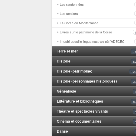
Les randonnées
Les sentiers
La Corse en Méditerranée
Livres sur le patrimoine de la Corse
I nostri paesi in lingua nustrale cù l'ADECEC
Terre et mer
1
Histoire
6
Histoire (patrimoine)
12
Histoire (personnages historiques)
3
Généalogie
Littérature et bibliothèques
8
Théâtre et spectacles vivants
Cinéma et documentaires
Danse