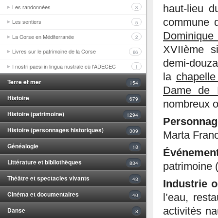
Les randonnées
haut-lieu d
3
commune d
Les sentiers
5
Dominique
La Corse en Méditerranée
2
XVIIème si
Livres sur le patrimoine de la Corse
66
demi-douzain
I nostri paesi in lingua nustrale cù l'ADECEC
1
la
chapell
Terre et mer
154
Dame de L
Histoire
679
nombreux ob
Histoire (patrimoine)
1294
Personna
Histoire (personnages historiques)
309
Marta Franc
Généalogie
18
Événeme
Littérature et bibliothèques
834
patrimoine 
Théâtre et spectacles vivants
43
Industrie o
Cinéma et documentaires
40
l’eau, rest
activités n
Danse
8