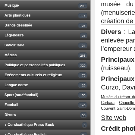
musée du 
Musique
299
(menuiserie,
Arts plastiques
116
création de
Bande dessinée
125
Divers
: L
Légendaire
35
enlevée par
Savoir faire
131
l’empereur 
Médias
268
Principau
Politique et personnalités publiques
320
(ruisseau).
Evénements culturels et religieux
176
Principa
Langue corse
126
Curzo, Davi
Sport (sauf football)
155
Musée du trésor de
Corbara
-
Chapelle
Football
146
Couvent Saint-Dom
Divers
55
Site web
> Corsicathèque Press-Book
3
Crédit phot
> Corsicathèque English
25