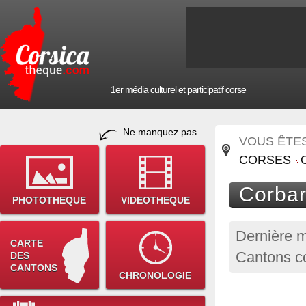
1er média culturel et participatif corse
Ne manquez pas...
VOUS ÊTES 
CORSES
Corbar
PHOTOTHEQUE
VIDEOTHEQUE
Dernière m
CARTE
Cantons co
DES
CANTONS
CHRONOLOGIE