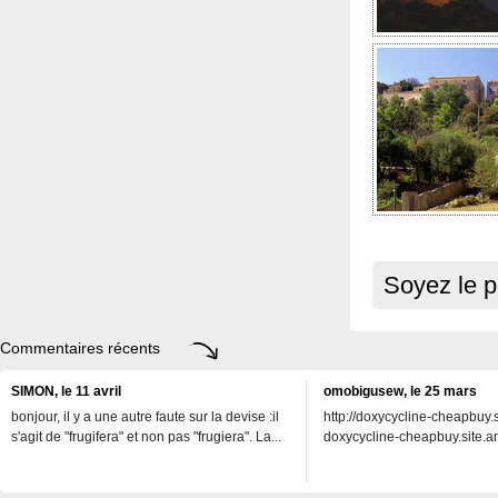
Soyez le p
Commentaires récents
SIMON, le 11 avril
omobigusew, le 25 mars
bonjour, il y a une autre faute sur la devise :il
http://doxycycline-cheapbuy.si
s'agit de "frugifera" et non pas "frugiera". La...
doxycycline-cheapbuy.site.an