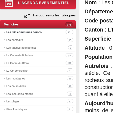
Nom
: Les 
L'AGENDA EVENEMENTIEL
Départem
Parcourez-ici les rubriques
Code post
Territoires
975
Canton
: L
Les 360 communes corses
361
Superficie
Les hameaux
15
Altitude
: 
Les villages abandonnés
3
La Corse de l'intérieur
144
Populatio
La Corse du littoral
122
Autrefois
La Corse urbaine
41
siècle. Ce 
Les montagnes
35
rocheux sur
Les cours d'eau
constructio
76
quant à ell
Les lacs et les étangs
53
Les plages
37
Aujourd’h
Sites touristiques
11
moins de s