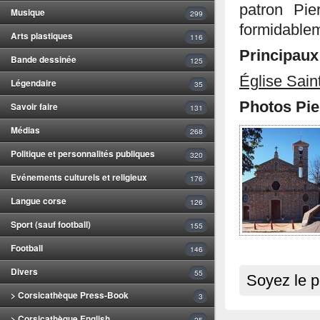
patron Pier
Musique
299
formidablem
Arts plastiques
116
Principau
Bande dessinée
125
Église Sain
Légendaire
35
Photos Pie
Savoir faire
131
Médias
268
Politique et personnalités publiques
320
Evénements culturels et religieux
176
Langue corse
126
Sport (sauf football)
155
Football
146
Divers
55
Soyez le p
> Corsicathèque Press-Book
3
> Corsicathèque English
25