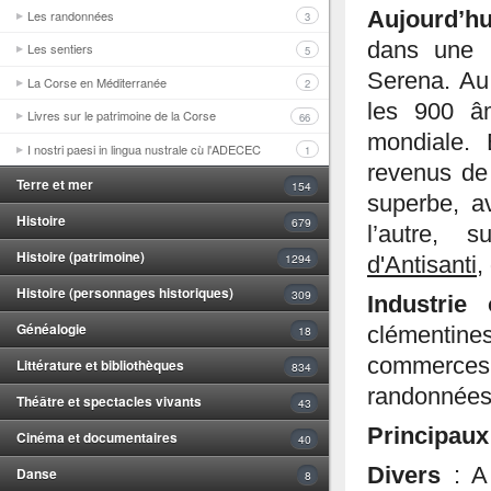
Les randonnées
Aujourd’h
3
dans une m
Les sentiers
5
Serena. Au
La Corse en Méditerranée
2
les 900 â
Livres sur le patrimoine de la Corse
66
mondiale. 
I nostri paesi in lingua nustrale cù l'ADECEC
1
revenus de
Terre et mer
154
superbe, a
Histoire
679
l’autre, 
Histoire (patrimoine)
1294
d'Antisanti
,
Histoire (personnages historiques)
309
Industrie
Généalogie
18
clémentines
commerce
Littérature et bibliothèques
834
randonnées
Théâtre et spectacles vivants
43
Principaux
Cinéma et documentaires
40
Divers
: A
Danse
8