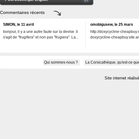
Commentaires récents
SIMON, le 11 avril
omobigusew, le 25 mars
bonjour, il y a une autre faute sur la devise :il
http://doxycycline-cheapbuy.si
s'agit de "frugifera" et non pas "frugiera". La...
doxycycline-cheapbuy.site.an
Qui sommes-nous ?
La Corsicathèque, qu'est-ce que
Site internet réalis