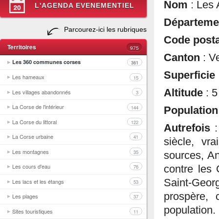
Nom
: Les 
L'AGENDA EVENEMENTIEL
Départem
Parcourez-ici les rubriques
Code post
Territoires
975
Canton
: V
Les 360 communes corses
361
Superficie
Les hameaux
15
Altitude
: 
Les villages abandonnés
3
La Corse de l'intérieur
144
Populatio
La Corse du littoral
122
Autrefois
La Corse urbaine
41
siècle, vr
Les montagnes
35
sources, An
Les cours d'eau
contre les 
76
Saint-Georg
Les lacs et les étangs
53
prospère, 
Les plages
37
population.
Sites touristiques
11