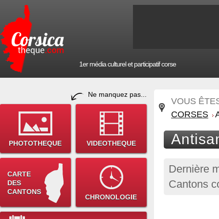
1er média culturel et participatif corse
Ne manquez pas...
VOUS ÊTES 
CORSES
Antisan
PHOTOTHEQUE
VIDEOTHEQUE
Dernière m
CARTE
Cantons c
DES
CANTONS
CHRONOLOGIE