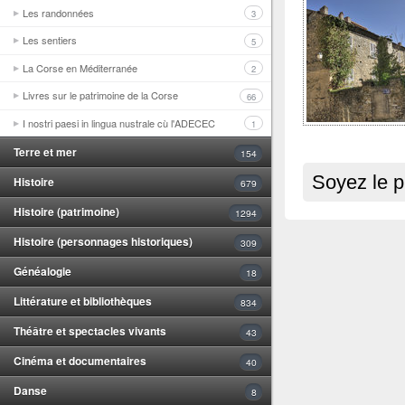
Les randonnées
3
Les sentiers
5
La Corse en Méditerranée
2
Livres sur le patrimoine de la Corse
66
I nostri paesi in lingua nustrale cù l'ADECEC
1
Terre et mer
154
Soyez le p
Histoire
679
Histoire (patrimoine)
1294
Histoire (personnages historiques)
309
Généalogie
18
Littérature et bibliothèques
834
Théâtre et spectacles vivants
43
Cinéma et documentaires
40
Danse
8