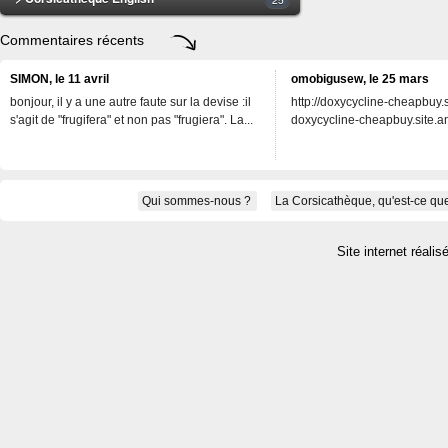
Commentaires récents
SIMON, le 11 avril
omobigusew, le 25 mars
bonjour, il y a une autre faute sur la devise :il
http://doxycycline-cheapbuy.si
s'agit de "frugifera" et non pas "frugiera". La...
doxycycline-cheapbuy.site.an
Qui sommes-nous ?
La Corsicathèque, qu'est-ce que
Site internet réalis