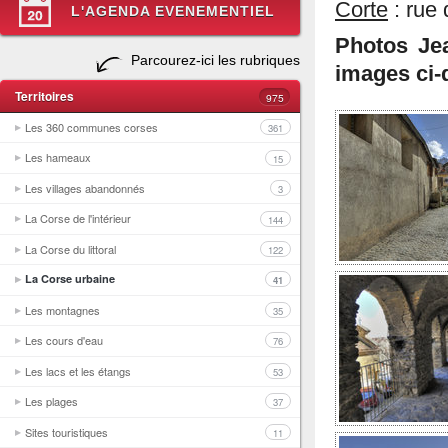
Corte
: rue 
L'AGENDA EVENEMENTIEL
Photos Je
Parcourez-ici les rubriques
images ci-
Territoires
975
Les 360 communes corses
361
Les hameaux
15
Les villages abandonnés
3
La Corse de l'intérieur
144
La Corse du littoral
122
La Corse urbaine
41
Les montagnes
35
Les cours d'eau
76
Les lacs et les étangs
53
Les plages
37
Sites touristiques
11