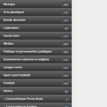
Musique
299
Arts plastiques
116
Bande dessinée
125
Légendaire
35
Savoir faire
131
Médias
268
Politique et personnalités publiques
320
Evénements culturels et religieux
176
Langue corse
126
Sport (sauf football)
155
Football
146
Divers
55
> Corsicathèque Press-Book
3
> Corsicathèque English
25