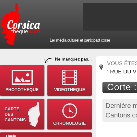
1er média culturel et participatif corse
Ne manquez pas...
VOUS ÊTES 
: RUE DU 
Corte 
PHOTOTHEQUE
VIDEOTHEQUE
Dernière m
CARTE
Cantons co
DES
CANTONS
CHRONOLOGIE