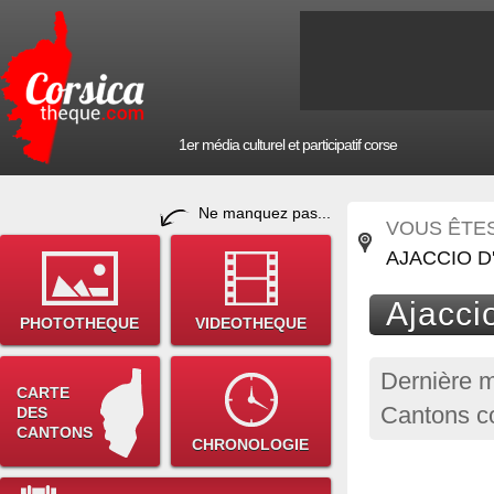
1er média culturel et participatif corse
Ne manquez pas...
VOUS ÊTES 
AJACCIO D
Ajaccio
PHOTOTHEQUE
VIDEOTHEQUE
Dernière m
CARTE
Cantons co
DES
CANTONS
CHRONOLOGIE