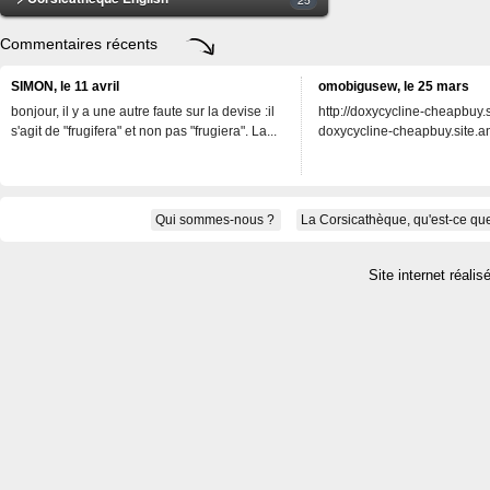
Commentaires récents
SIMON, le 11 avril
omobigusew, le 25 mars
bonjour, il y a une autre faute sur la devise :il
http://doxycycline-cheapbuy.si
s'agit de "frugifera" et non pas "frugiera". La...
doxycycline-cheapbuy.site.an
Qui sommes-nous ?
La Corsicathèque, qu'est-ce que
Site internet réalis