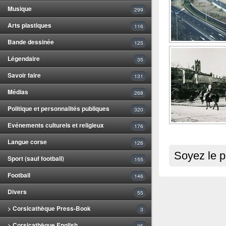
Musique
299
Arts plastiques
116
Bande dessinée
125
Légendaire
35
Savoir faire
131
Médias
268
Politique et personnalités publiques
320
Evénements culturels et religieux
176
Langue corse
126
Soyez le p
Sport (sauf football)
155
Football
146
Divers
55
> Corsicathèque Press-Book
3
> Corsicathèque English
25