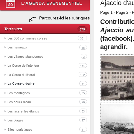
Ajaccio
d'au
L'AGENDA EVENEMENTIEL
Page 1
-
Page 2
-
P
Parcourez-ici les rubriques
Contribut
Territoires
Ajaccio au
975
(facebook
Les 360 communes corses
361
agrandir.
Les hameaux
15
Les villages abandonnés
3
La Corse de l'intérieur
144
La Corse du littoral
122
La Corse urbaine
41
Les montagnes
35
Les cours d'eau
76
Les lacs et les étangs
53
Les plages
37
Sites touristiques
11