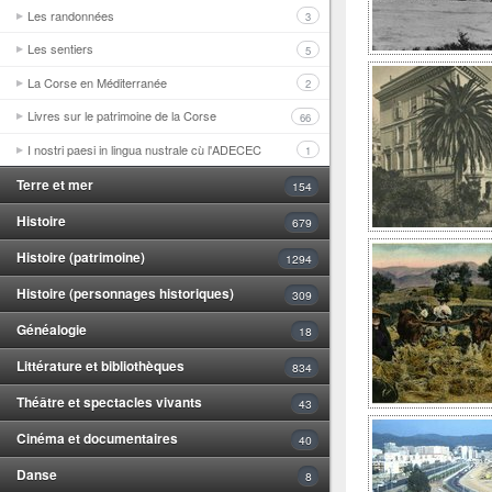
Les randonnées
3
Les sentiers
5
La Corse en Méditerranée
2
Livres sur le patrimoine de la Corse
66
I nostri paesi in lingua nustrale cù l'ADECEC
1
Terre et mer
154
Histoire
679
Histoire (patrimoine)
1294
Histoire (personnages historiques)
309
Généalogie
18
Littérature et bibliothèques
834
Théâtre et spectacles vivants
43
Cinéma et documentaires
40
Danse
8