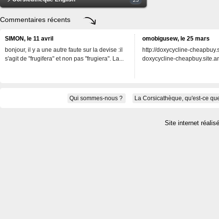
Commentaires récents
SIMON, le 11 avril
omobigusew, le 25 mars
bonjour, il y a une autre faute sur la devise :il
http://doxycycline-cheapbuy.si
s'agit de "frugifera" et non pas "frugiera". La...
doxycycline-cheapbuy.site.an
Qui sommes-nous ?
La Corsicathèque, qu'est-ce que
Site internet réalis