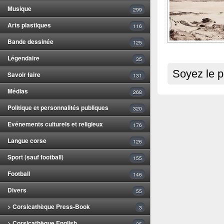
Musique
299
Arts plastiques
116
Bande dessinée
125
Légendaire
35
Soyez le p
Savoir faire
131
Médias
268
Politique et personnalités publiques
320
Evénements culturels et religieux
176
Langue corse
126
Sport (sauf football)
155
Football
146
Divers
55
> Corsicathèque Press-Book
3
> Corsicathèque English
25