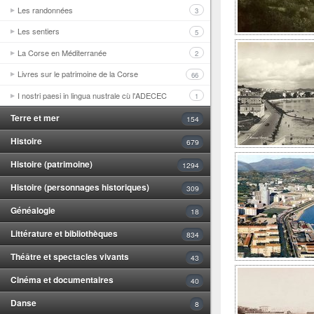
Les randonnées
3
Les sentiers
5
La Corse en Méditerranée
2
Livres sur le patrimoine de la Corse
66
I nostri paesi in lingua nustrale cù l'ADECEC
1
Terre et mer
154
Histoire
679
Histoire (patrimoine)
1294
Histoire (personnages historiques)
309
Généalogie
18
Littérature et bibliothèques
834
Théâtre et spectacles vivants
43
Cinéma et documentaires
40
Danse
8