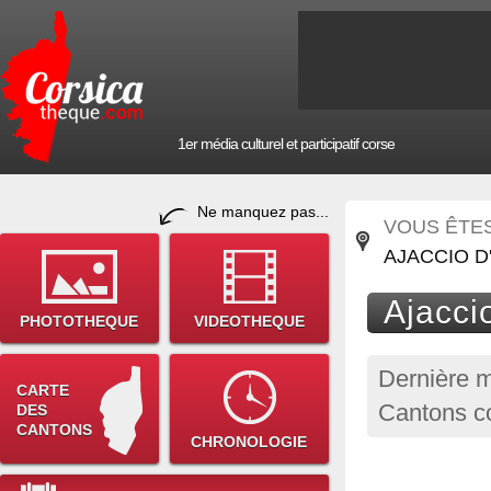
1er média culturel et participatif corse
Ne manquez pas...
VOUS ÊTES 
AJACCIO D
Ajaccio
PHOTOTHEQUE
VIDEOTHEQUE
Dernière m
CARTE
Cantons co
DES
CANTONS
CHRONOLOGIE