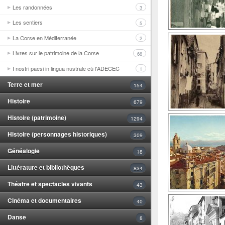
Les randonnées
3
Les sentiers
5
La Corse en Méditerranée
2
Livres sur le patrimoine de la Corse
66
I nostri paesi in lingua nustrale cù l'ADECEC
1
Terre et mer
154
Histoire
679
Histoire (patrimoine)
1294
Histoire (personnages historiques)
309
Généalogie
18
Littérature et bibliothèques
834
Théâtre et spectacles vivants
43
Cinéma et documentaires
40
Danse
8