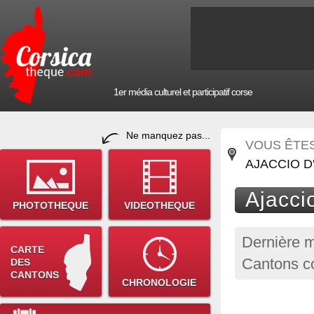
1er média culturel et participatif corse
Ne manquez pas...
VOUS ÊTES 
AJACCIO D'
Ajaccio
PHOTOTHEQUE
VIDEOTHEQUE
Dernière m
CARTE
Cantons co
DES
CANTONS
CHRONOLOGIE