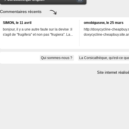
Commentaires récents
SIMON, le 11 avril
omobigusew, le 25 mars
bonjour, il y a une autre faute sur la devise :il
http://doxycycline-cheapbuy.si
s'agit de "frugifera" et non pas "frugiera". La...
doxycycline-cheapbuy.site.an
Qui sommes-nous ?
La Corsicathèque, qu'est-ce que
Site internet réalis