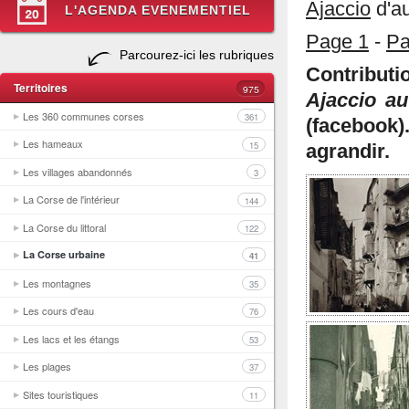
Ajaccio
d'aut
L'AGENDA EVENEMENTIEL
Page 1
-
Pa
Parcourez-ici les rubriques
Contribut
Territoires
975
Ajaccio au
Les 360 communes corses
361
(facebook
Les hameaux
15
agrandir.
Les villages abandonnés
3
La Corse de l'intérieur
144
La Corse du littoral
122
La Corse urbaine
41
Les montagnes
35
Les cours d'eau
76
Les lacs et les étangs
53
Les plages
37
Sites touristiques
11