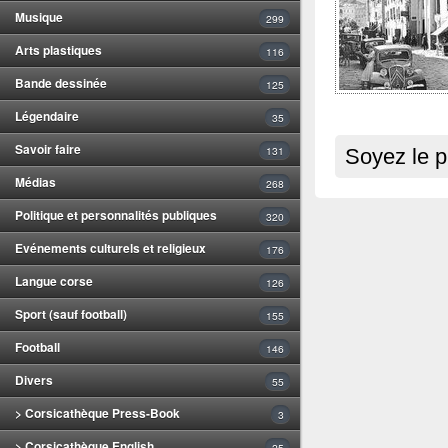
Musique
299
Arts plastiques
116
Bande dessinée
125
Légendaire
35
Savoir faire
131
Soyez le p
Médias
268
Politique et personnalités publiques
320
Evénements culturels et religieux
176
Langue corse
126
Sport (sauf football)
155
Football
146
Divers
55
> Corsicathèque Press-Book
3
> Corsicathèque English
25