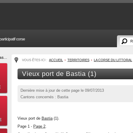
articipatif corse
s...
VOUS ÊTES ICI :
ACCUEIL
TERRITOIRES
LA CORSE DU LITTORAL
Vieux port de Bastia (1)
E
Dernière mise à jour de cette page le
09/07/2013
Cantons concernés : Bastia
Vieux port de
Bastia
(1).
E
Page 1 -
Page 2
.