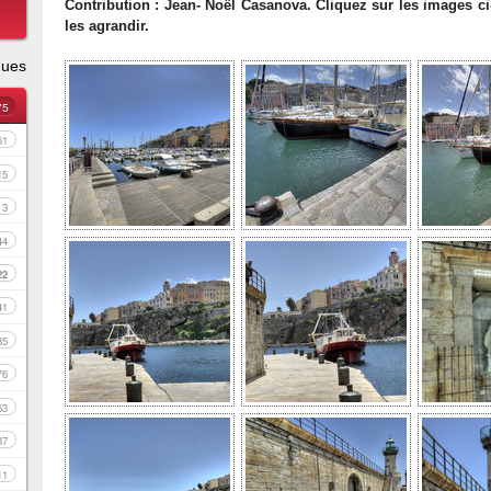
Contribution : Jean- Noël Casanova. Cliquez sur les images c
les agrandir.
ques
75
61
15
3
44
22
41
35
76
53
37
11