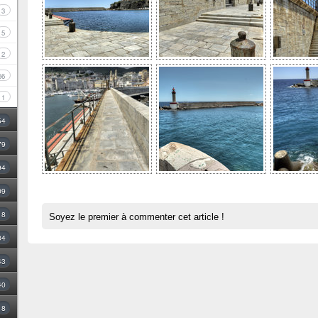
3
5
2
66
1
54
79
94
09
18
Soyez le premier à commenter cet article !
34
43
40
8