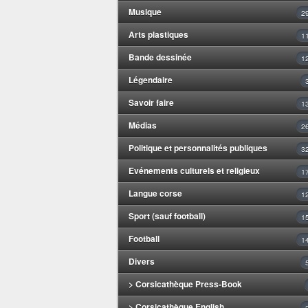
Musique
2
Arts plastiques
1
Bande dessinée
1
Légendaire
Savoir faire
1
Médias
2
Politique et personnalités publiques
3
Evénements culturels et religieux
1
Langue corse
1
Sport (sauf football)
1
Football
1
Divers
> Corsicathèque Press-Book
> Corsicathèque English