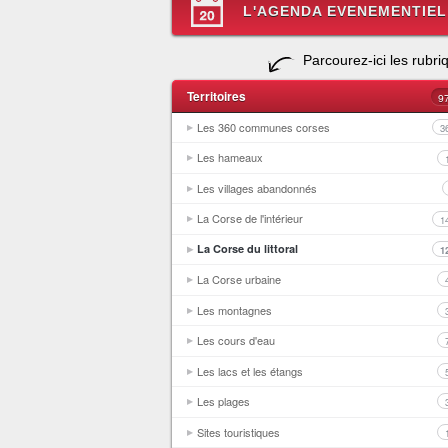
L'AGENDA EVENEMENTIEL
Parcourez-ici les rubri
Territoires
9
Les 360 communes corses
3
Les hameaux
Les villages abandonnés
La Corse de l'intérieur
1
La Corse du littoral
1
La Corse urbaine
Les montagnes
Les cours d'eau
Les lacs et les étangs
Les plages
Sites touristiques