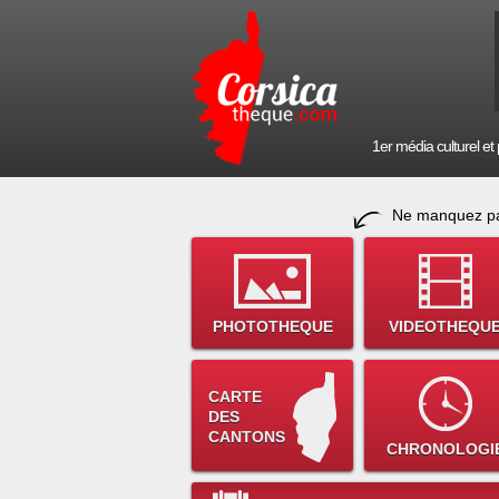
1er média culturel et p
Ne manquez pa
PHOTOTHEQUE
VIDEOTHEQU
CARTE
DES
CANTONS
CHRONOLOGI