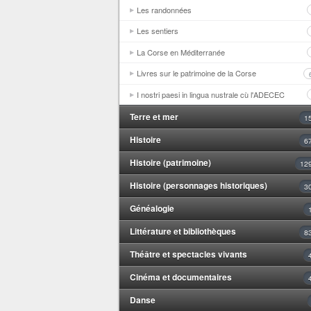
Les randonnées
Les sentiers
La Corse en Méditerranée
Livres sur le patrimoine de la Corse
I nostri paesi in lingua nustrale cù l'ADECEC
Terre et mer
1
Histoire
6
Histoire (patrimoine)
12
Histoire (personnages historiques)
3
Généalogie
Littérature et bibliothèques
8
Théâtre et spectacles vivants
Cinéma et documentaires
Danse